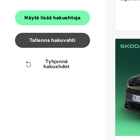
Näytä lisää hakuehtoja
Tallenna hakuvahti
Tyhjennä
hakuehdot