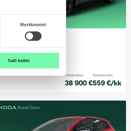
Markkinointi
KODA Elroq
26
10 000 km
Sähkö
 Style
Salli kaikki
ainti:
Helsinki
Käteismaksu
Rahoitus esim.
38 900 €
559 €/kk