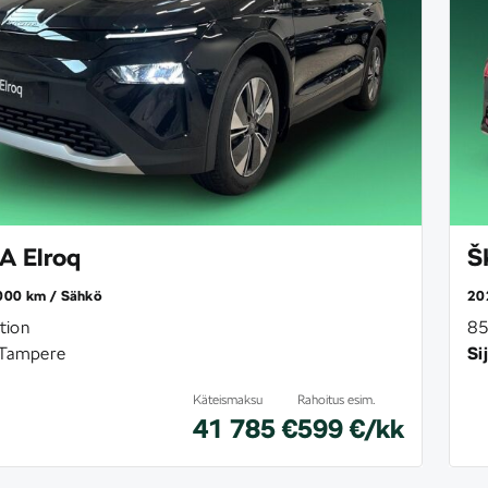
 Elroq
Š
000 km
Sähkö
20
tion
85
Tampere
Sij
Käteismaksu
Rahoitus esim.
41 785 €
599 €/kk