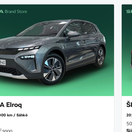
 Elroq
Š
000 km
Sähkö
20
50
Espoo
Sij