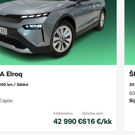
 Elroq
Š
000 km
Sähkö
20
60
Espoo
Sij
Käteismaksu
Rahoitus esim.
42 990 €
616 €/kk