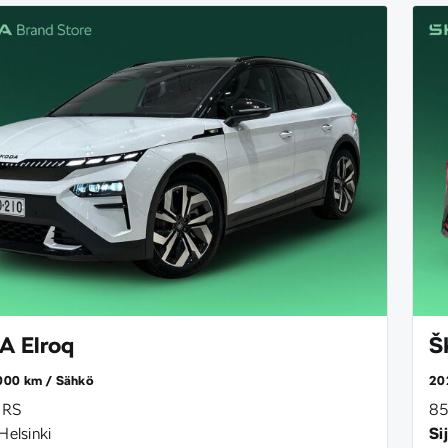
 Elroq
Š
000 km
Sähkö
20
 RS
85
Helsinki
Sij