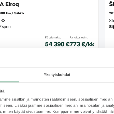
 Elroq
Š
000 km
Sähkö
20
 RS
85
Espoo
Sij
Käteismaksu
Rahoitus esim.
54 390 €
773 €/kk
Yksityiskohdat
itä
mme sisällön ja mainosten räätälöimiseen, sosiaalisen median
iseen. Lisäksi jaamme sosiaalisen median, mainosalan ja analy
, miten käytät sivustoamme. Kumppanimme voivat yhdistää näitä t