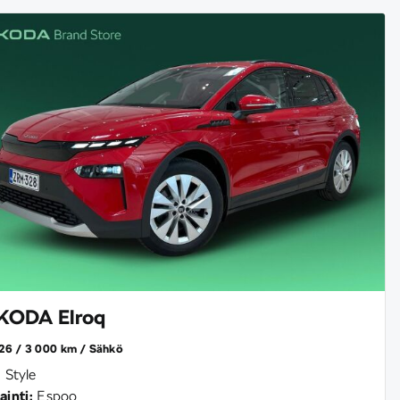
KODA Elroq
26
3 000 km
Sähkö
 Style
ainti:
Espoo