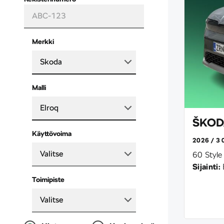
Merkki
Skoda
Malli
Elroq
ŠKODA
Käyttövoima
2026
3 
Valitse
60 Style
Sijainti:
Toimipiste
Valitse