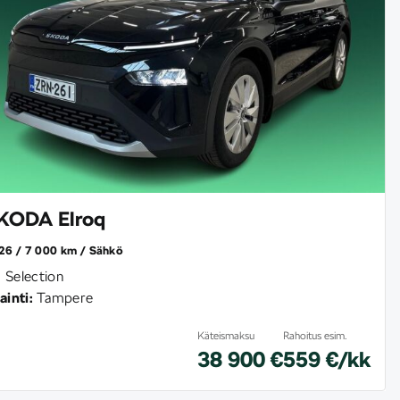
KODA Elroq
26
7 000 km
Sähkö
 Selection
ainti:
Tampere
Käteismaksu
Rahoitus esim.
38 900 €
559 €/kk