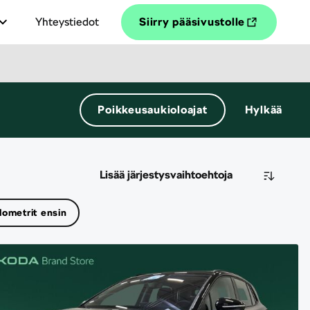
Yhteystiedot
Siirry pääsivustolle
Poikkeusaukioloajat
Hylkää
Lisää järjestysvaihtoehtoja
lometrit ensin