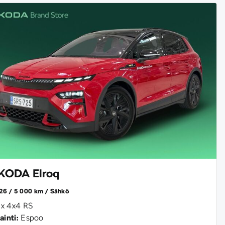
KODA Elroq
26
5 000 km
Sähkö
x 4x4 RS
ainti:
Espoo