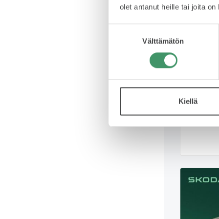
olet antanut heille tai joita o
Suostumuksen
Välttämätön
valinta
ŠKODA
2026
0 
85x 4x4
Kiellä
Sijainti: