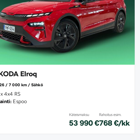
KODA Elroq
26
7 000 km
Sähkö
x 4x4 RS
ainti:
Espoo
Käteismaksu
Rahoitus esim.
53 990 €
768 €/kk