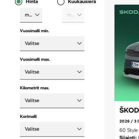
Hinta
Kuukausierä
max.
max.
Vuosimalli min.
Valitse
Vuosimalli max.
Valitse
Kilometrit max.
Valitse
ŠKODA
Korimalli
2026
3 
Valitse
60 Style
Sijainti: