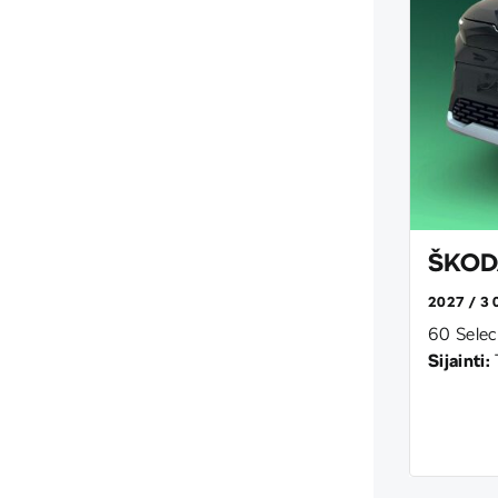
ŠKODA
2027
3 
60 Selec
Sijainti: