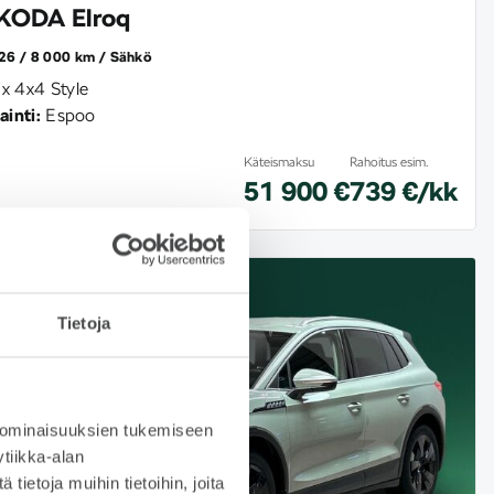
KODA Elroq
26
8 000 km
Sähkö
x 4x4 Style
ainti:
Espoo
Käteismaksu
Rahoitus esim.
51 900 €
739 €/kk
Tietoja
 ominaisuuksien tukemiseen
tiikka-alan
ietoja muihin tietoihin, joita