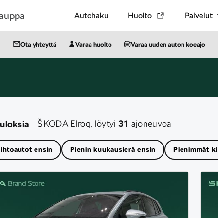
kauppa
Autohaku
Huolto
Palvelut
Ota yhteyttä
Varaa huolto
Varaa uuden auton koeajo
ŠKODA Elroq, löytyi
31
ajoneuvoa
tuloksia
aihtoautot ensin
Pienin kuukausierä ensin
Pienimmät ki