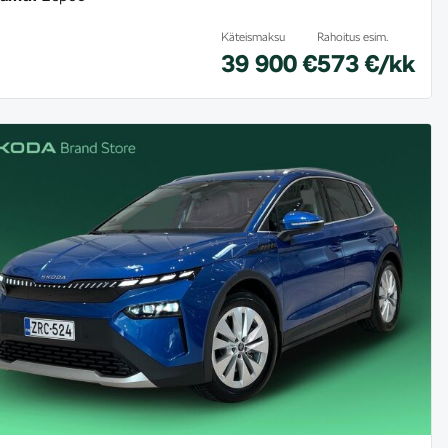
Käteismaksu
Rahoitus esim.
39 900 €
573 €/kk