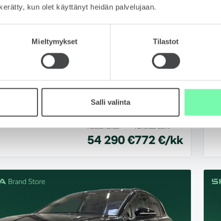
n kerätty, kun olet käyttänyt heidän palvelujaan.
Mieltymykset
Tilastot
 Elroq
Š
km
Sähkö
20
 RS
60
Salli valinta
Helsinki
Sij
Käteismaksu
Rahoitus esim.
54 290 €
772 €/kk