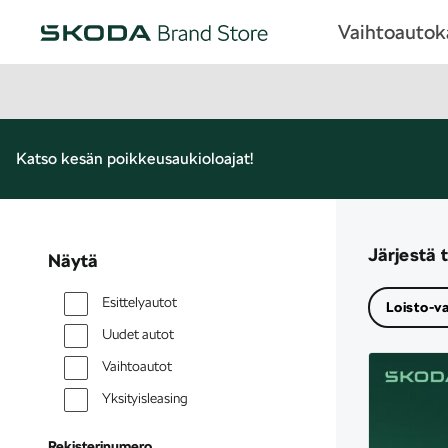
Vaihtoauto
Katso kesän poikkeusaukioloajat!
Järjestä 
Näytä
Esittelyautot
Loisto-v
Uudet autot
Vaihtoautot
Yksityisleasing
Rekisterinumero