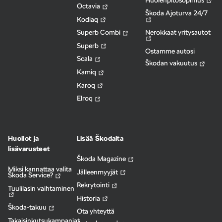
Octavia
Škoda Ajoturva 24/7
Kodiaq
Nerokkaat yritysautot
Superb Combi
Superb
Ostamme autosi
Scala
Škodan vakuutus
Kamiq
Karoq
Elroq
Huollot ja
Lisää Škodalta
lisävarusteet
Škoda Magazine
Miksi kannattaa valita
Jälleenmyyjät
Škoda Service?
Rekrytointi
Tuulilasin vaihtaminen
Historia
Škoda-takuu
Ota yhteyttä
Takaisinkutsukampanjat