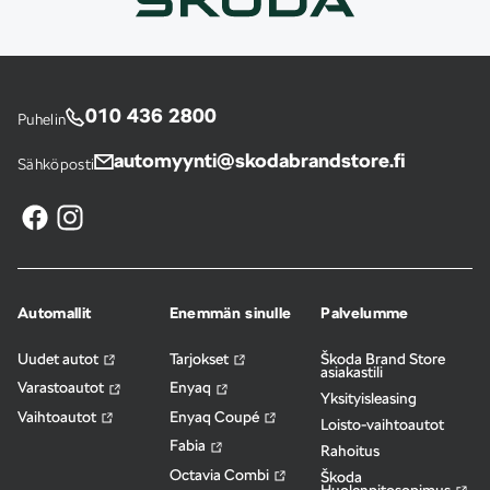
010 436 2800
Puhelin
automyynti@skodabrandstore.fi
Sähköposti
Automallit
Enemmän sinulle
Palvelumme
Uudet autot
Tarjokset
Škoda Brand Store
asiakastili
Varastoautot
Enyaq
Yksityisleasing
Vaihtoautot
Enyaq Coupé
Loisto-vaihtoautot
Fabia
Rahoitus
Octavia Combi
Škoda
Huolenpitosopimus