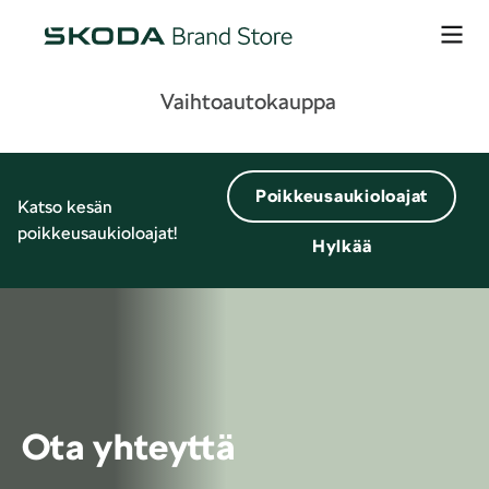
Vaihtoautokauppa
Poikkeusaukioloajat
Katso kesän
poikkeusaukioloajat!
Hylkää
Ota yhteyttä