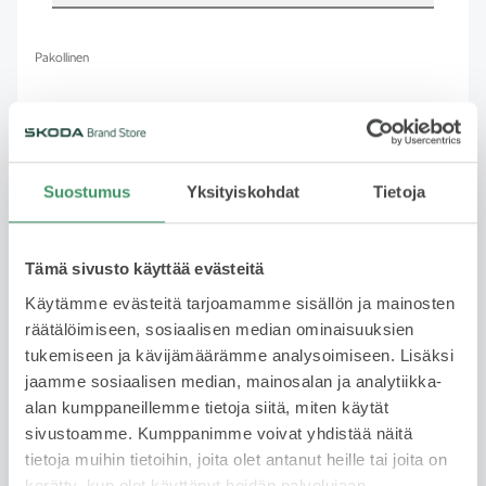
Pakollinen
Etunimi
Suostumus
Yksityiskohdat
Tietoja
Pakollinen
Sukunimi
Tämä sivusto käyttää evästeitä
Käytämme evästeitä tarjoamamme sisällön ja mainosten
räätälöimiseen, sosiaalisen median ominaisuuksien
Pakollinen
tukemiseen ja kävijämäärämme analysoimiseen. Lisäksi
jaamme sosiaalisen median, mainosalan ja analytiikka-
Puhelinnumero
alan kumppaneillemme tietoja siitä, miten käytät
sivustoamme. Kumppanimme voivat yhdistää näitä
tietoja muihin tietoihin, joita olet antanut heille tai joita on
kerätty, kun olet käyttänyt heidän palvelujaan.