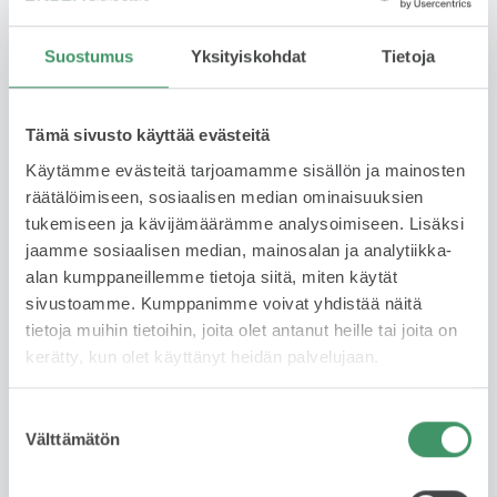
Suostumus
Yksityiskohdat
Tietoja
Pakollinen
Puhelinnumero
Tämä sivusto käyttää evästeitä
Käytämme evästeitä tarjoamamme sisällön ja mainosten
räätälöimiseen, sosiaalisen median ominaisuuksien
tukemiseen ja kävijämäärämme analysoimiseen. Lisäksi
Pakollinen
jaamme sosiaalisen median, mainosalan ja analytiikka-
alan kumppaneillemme tietoja siitä, miten käytät
Sähköposti
sivustoamme. Kumppanimme voivat yhdistää näitä
tietoja muihin tietoihin, joita olet antanut heille tai joita on
kerätty, kun olet käyttänyt heidän palvelujaan.
Pakollinen
Suostumuksen
Nykyisen auton rekisterinumero
Välttämätön
valinta