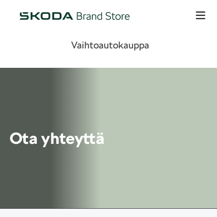
Vaihtoautokauppa
Ota yhteyttä