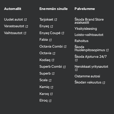
Automallit
Enemmän sinulle
Palvelumme
Uudet autot
Tarjokset
Škoda Brand Store
asiakastili
Varastoautot
Enyaq
Yksityisleasing
Vaihtoautot
Enyaq Coupé
Loisto-vaihtoautot
Fabia
Rahoitus
Octavia Combi
Škoda
Huolenpitosopimus
Octavia
Škoda Ajoturva 24/7
Kodiaq
Nerokkaat yritysautot
Superb Combi
Superb
Ostamme autosi
Scala
Škodan vakuutus
Kamiq
Karoq
Elroq