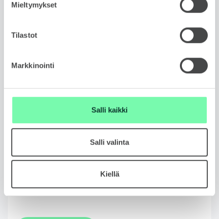
Mieltymykset
Viestisi
Tilastot
Markkinointi
Hyväksyn tietosuojaselosteen.
Salli kaikki
Tietosuojaseloste
Salli valinta
Haluan Škodan lähettävän minulle uusinta tietoa
tuotteista palveluista.
Kiellä