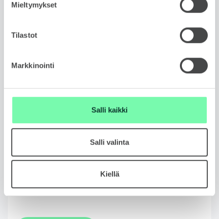
Mieltymykset
Viestisi
Tilastot
Markkinointi
Hyväksyn tietosuojaselosteen.
Salli kaikki
Tietosuojaseloste
Salli valinta
Haluan Škodan lähettävän minulle uusinta tietoa
tuotteista palveluista.
Kiellä