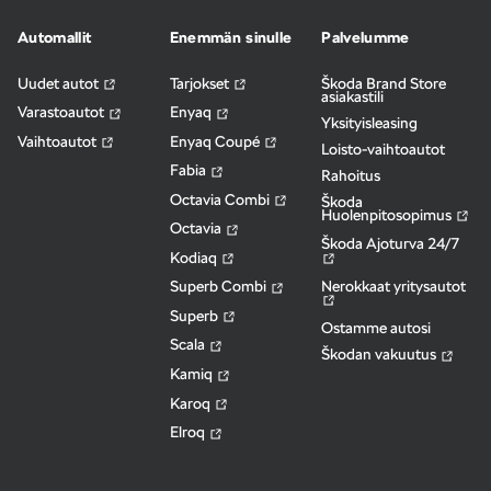
Automallit
Enemmän sinulle
Palvelumme
Uudet autot
Tarjokset
Škoda Brand Store
asiakastili
Varastoautot
Enyaq
Yksityisleasing
Vaihtoautot
Enyaq Coupé
Loisto-vaihtoautot
Fabia
Rahoitus
Octavia Combi
Škoda
Huolenpitosopimus
Octavia
Škoda Ajoturva 24/7
Kodiaq
Nerokkaat yritysautot
Superb Combi
Superb
Ostamme autosi
Scala
Škodan vakuutus
Kamiq
Karoq
Elroq