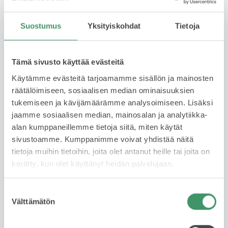
Suostumus
Yksityiskohdat
Tietoja
Pakollinen
Puhelinnumero
Tämä sivusto käyttää evästeitä
Käytämme evästeitä tarjoamamme sisällön ja mainosten
räätälöimiseen, sosiaalisen median ominaisuuksien
tukemiseen ja kävijämäärämme analysoimiseen. Lisäksi
Pakollinen
jaamme sosiaalisen median, mainosalan ja analytiikka-
alan kumppaneillemme tietoja siitä, miten käytät
Sähköposti
sivustoamme. Kumppanimme voivat yhdistää näitä
tietoja muihin tietoihin, joita olet antanut heille tai joita on
kerätty, kun olet käyttänyt heidän palvelujaan.
Pakollinen
Suostumuksen
Nykyisen auton rekisterinumero
Välttämätön
valinta