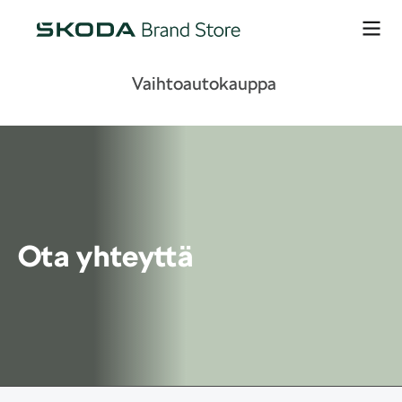
Vaihtoautokauppa
Ota yhteyttä