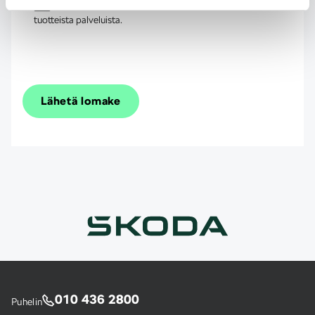
Haluan Škodan lähettävän minulle uusinta tietoa
tuotteista palveluista.
Lähetä lomake
010 436 2800
Puhelin