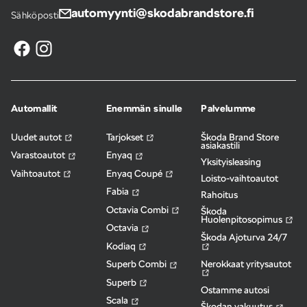
automyynti@skodabrandstore.fi
Sähköposti
Automallit
Enemmän sinulle
Palvelumme
Uudet autot
Tarjokset
Škoda Brand Store
asiakastili
Varastoautot
Enyaq
Yksityisleasing
Vaihtoautot
Enyaq Coupé
Loisto-vaihtoautot
Fabia
Rahoitus
Octavia Combi
Škoda
Huolenpitosopimus
Octavia
Škoda Ajoturva 24/7
Kodiaq
Nerokkaat yritysautot
Superb Combi
Superb
Ostamme autosi
Scala
Škodan vakuutus