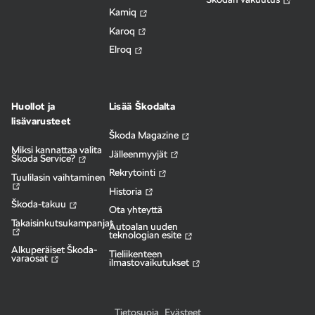
Kamiq
Karoq
Elroq
Huollot ja
Lisää Škodalta
lisävarusteet
Škoda Magazine
Miksi kannattaa valita
Jälleenmyyjät
Škoda Service?
Rekrytointi
Tuulilasin vaihtaminen
Historia
Škoda-takuu
Ota yhteyttä
Takaisinkutsukampanjat
Autoalan uuden
teknologian esite
Alkuperäiset Škoda-
Tieliikenteen
varaosat
ilmastovaikutukset
Tietosuoja
Evästeet