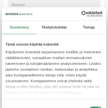
Pakollinen
Sukunimi
Suostumus
Yksityiskohdat
Tietoja
Tämä sivusto käyttää evästeitä
Pakollinen
Käytämme evästeitä tarjoamamme sisällön ja mainosten
räätälöimiseen, sosiaalisen median ominaisuuksien
Puhelinnumero
tukemiseen ja kävijämäärämme analysoimiseen. Lisäksi
jaamme sosiaalisen median, mainosalan ja analytiikka-
alan kumppaneillemme tietoja siitä, miten käytät
Pakollinen
sivustoamme. Kumppanimme voivat yhdistää näitä
tietoja muihin tietoihin, joita olet antanut heille tai joita on
Sähköposti
kerätty, kun olet käyttänyt heidän palvelujaan.
Suostumuksen