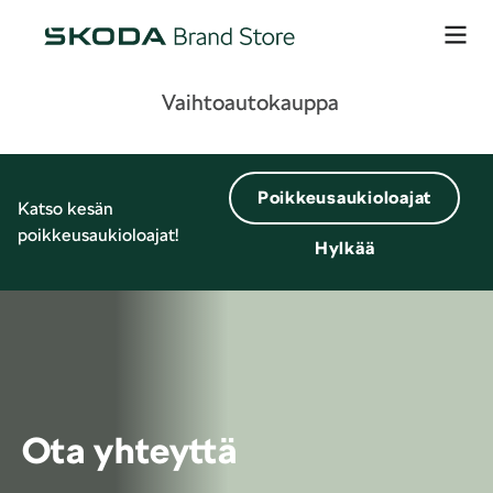
Vaihtoautokauppa
Poikkeusaukioloajat
Katso kesän
poikkeusaukioloajat!
Hylkää
Ota yhteyttä