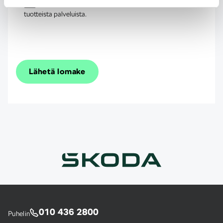
Haluan Škodan lähettävän minulle uusinta tietoa
tuotteista palveluista.
Lähetä lomake
010 436 2800
Puhelin