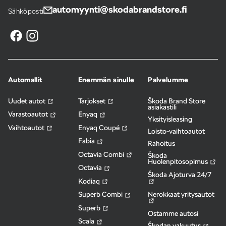
automyynti@skodabrandstore.fi
Sähköposti
Automallit
Enemmän sinulle
Palvelumme
Uudet autot
Tarjokset
Škoda Brand Store
asiakastili
Varastoautot
Enyaq
Yksityisleasing
Vaihtoautot
Enyaq Coupé
Loisto-vaihtoautot
Fabia
Rahoitus
Octavia Combi
Škoda
Huolenpitosopimus
Octavia
Škoda Ajoturva 24/7
Kodiaq
Nerokkaat yritysautot
Superb Combi
Superb
Ostamme autosi
Scala
Škodan vakuutus