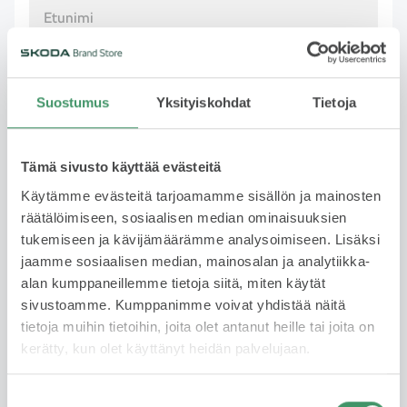
Pakollinen
Sukunimi
Suostumus
Yksityiskohdat
Tietoja
Tämä sivusto käyttää evästeitä
Pakollinen
Käytämme evästeitä tarjoamamme sisällön ja mainosten
räätälöimiseen, sosiaalisen median ominaisuuksien
Puhelinnumero
tukemiseen ja kävijämäärämme analysoimiseen. Lisäksi
jaamme sosiaalisen median, mainosalan ja analytiikka-
alan kumppaneillemme tietoja siitä, miten käytät
Pakollinen
sivustoamme. Kumppanimme voivat yhdistää näitä
tietoja muihin tietoihin, joita olet antanut heille tai joita on
Sähköposti
kerätty, kun olet käyttänyt heidän palvelujaan.
Suostumuksen