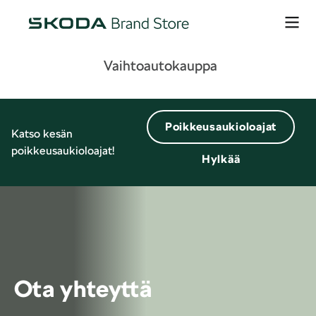
Vaihtoautokauppa
Poikkeusaukioloajat
Katso kesän
poikkeusaukioloajat!
Hylkää
Ota yhteyttä