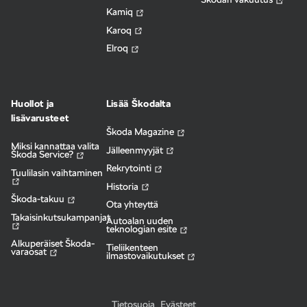
Kamiq
Karoq
Elroq
Huollot ja
Lisää Škodalta
lisävarusteet
Škoda Magazine
Miksi kannattaa valita
Jälleenmyyjät
Škoda Service?
Rekrytointi
Tuulilasin vaihtaminen
Historia
Škoda-takuu
Ota yhteyttä
Takaisinkutsukampanjat
Autoalan uuden
teknologian esite
Alkuperäiset Škoda-
Tieliikenteen
varaosat
ilmastovaikutukset
Tietosuoja
Evästeet