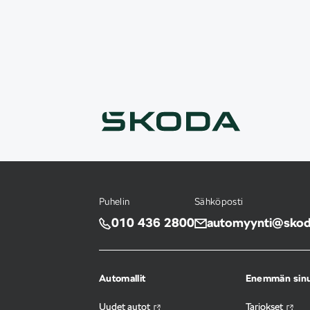
Puhelin
Sähköposti
010 436 2800
automyynti@skoda
Automallit
Enemmän sinu
Uudet autot
Tarjokset