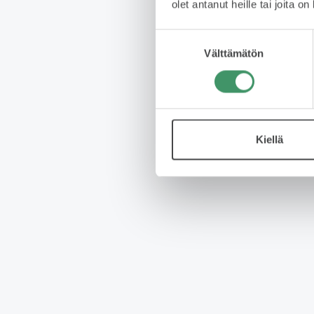
olet antanut heille tai joita o
Suostumuksen
Välttämätön
valinta
Kiellä