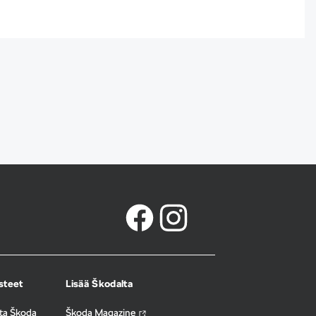
usteet
Lisää Škodalta
ita Škoda
Škoda Magazine