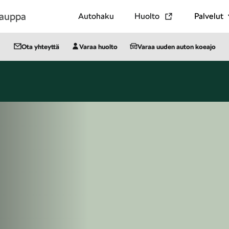
kauppa
Autohaku
Huolto
Palvelut
Ota yhteyttä
Varaa huolto
Varaa uuden auton koeajo