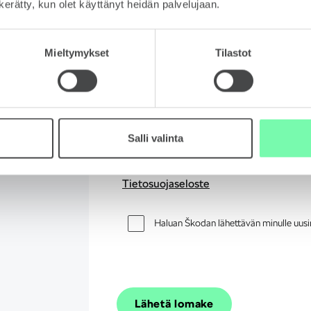
n kerätty, kun olet käyttänyt heidän palvelujaan.
Viestisi
Mieltymykset
Tilastot
Salli valinta
Hyväksyn tietosuojaselosteen.
Tietosuojaseloste
Haluan Škodan lähettävän minulle uusint
Lähetä lomake