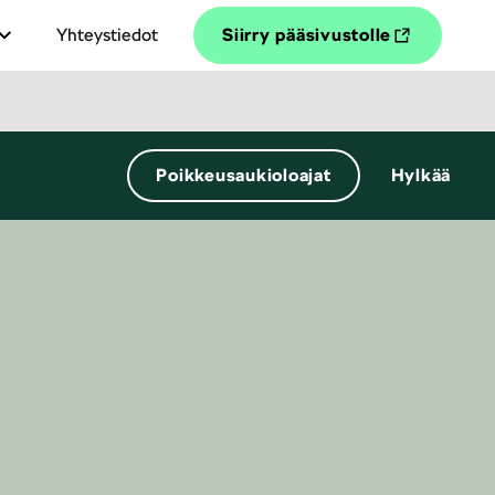
Yhteystiedot
Siirry pääsivustolle
Poikkeusaukioloajat
Hylkää