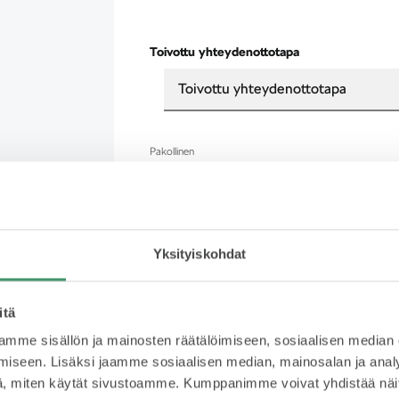
Toivottu yhteydenottotapa
Toivottu yhteydenottotapa
Pakollinen
Sukunimi
Yksityiskohdat
Pakollinen
itä
Sähköposti
mme sisällön ja mainosten räätälöimiseen, sosiaalisen median
iseen. Lisäksi jaamme sosiaalisen median, mainosalan ja analy
, miten käytät sivustoamme. Kumppanimme voivat yhdistää näitä t
Pakollinen