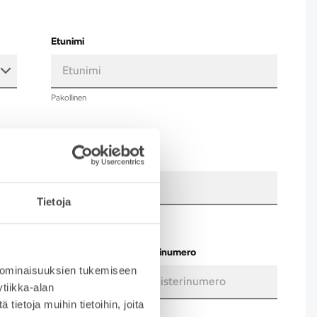
Etunimi
Pakollinen
Puhelinnumero
Tietoja
Pakollinen
Nykyisen auton rekisterinumero
 ominaisuuksien tukemiseen
tiikka-alan
ietoja muihin tietoihin, joita