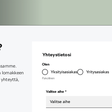
?
Yhteystietosi
Olen
issamme.
Yksityisasiakas
Yritysasiakas
en lomakkeen
Pakollinen
 yhteyttä,
Valitse aihe *
Valitse aihe