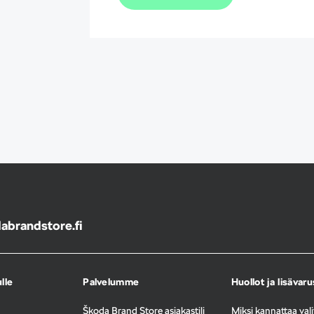
brandstore.fi
lle
Palvelumme
Huollot ja lisävar
Škoda Brand Store asiakastili
Miksi kannattaa val