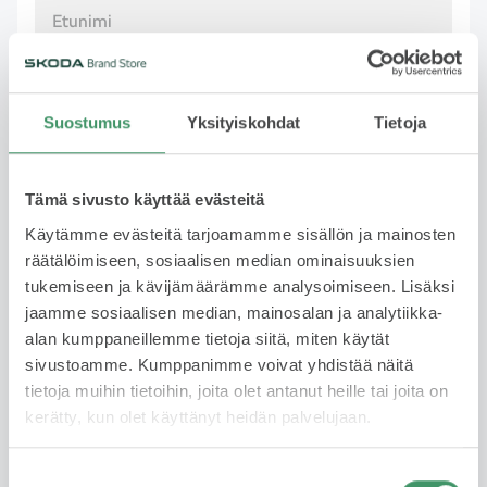
Pakollinen
Sukunimi
Suostumus
Yksityiskohdat
Tietoja
Tämä sivusto käyttää evästeitä
Pakollinen
Käytämme evästeitä tarjoamamme sisällön ja mainosten
räätälöimiseen, sosiaalisen median ominaisuuksien
Puhelinnumero
tukemiseen ja kävijämäärämme analysoimiseen. Lisäksi
jaamme sosiaalisen median, mainosalan ja analytiikka-
alan kumppaneillemme tietoja siitä, miten käytät
Pakollinen
sivustoamme. Kumppanimme voivat yhdistää näitä
tietoja muihin tietoihin, joita olet antanut heille tai joita on
Sähköposti
kerätty, kun olet käyttänyt heidän palvelujaan.
Suostumuksen