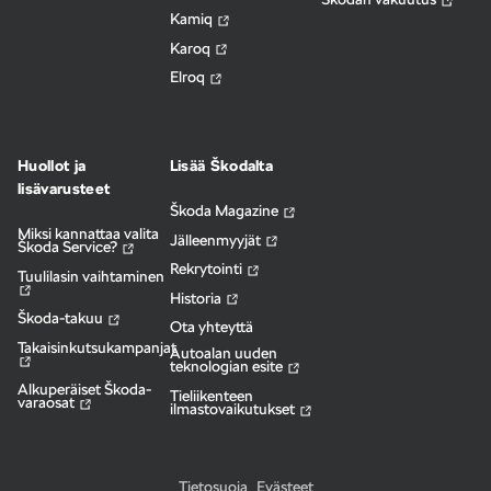
Kamiq
Karoq
Elroq
Huollot ja
Lisää Škodalta
lisävarusteet
Škoda Magazine
Miksi kannattaa valita
Jälleenmyyjät
Škoda Service?
Rekrytointi
Tuulilasin vaihtaminen
Historia
Škoda-takuu
Ota yhteyttä
Takaisinkutsukampanjat
Autoalan uuden
teknologian esite
Alkuperäiset Škoda-
Tieliikenteen
varaosat
ilmastovaikutukset
Tietosuoja
Evästeet