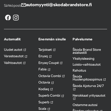
automyynti@skodabrandstore.fi
Sähköposti
Automallit
Enemmän sinulle
Palvelumme
Uudet autot
Tarjokset
Škoda Brand Store
asiakastili
Varastoautot
Enyaq
Yksityisleasing
Vaihtoautot
Enyaq Coupé
Loisto-vaihtoautot
Fabia
Rahoitus
Octavia Combi
Škoda
Huolenpitosopimus
Octavia
Škoda Ajoturva 24/7
Kodiaq
Nerokkaat yritysautot
Superb Combi
Superb
Ostamme autosi
Scala
Škodan vakuutus