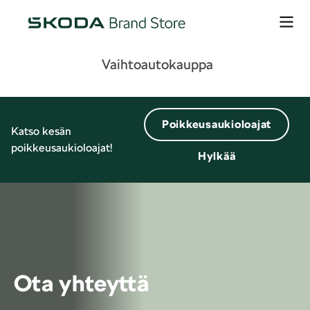
Vaihtoautokauppa
Poikkeusaukioloajat
Katso kesän
poikkeusaukioloajat!
Hylkää
Ota yhteyttä