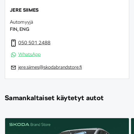
JERE SIIMES
Automyyjä
FIN, ENG
050 501 2488
WhatsApp
jere.siimes@skodabrandstore.fi
Samankaltaiset käytetyt autot