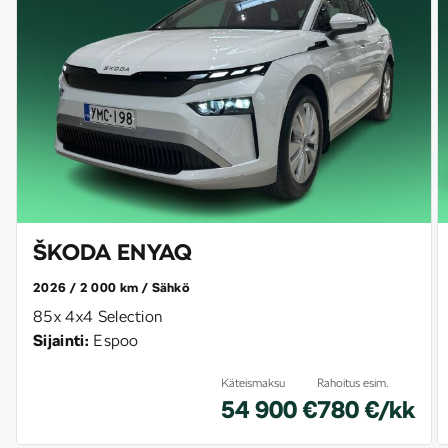
ŠKODA ENYAQ
2026
2 000 km
Sähkö
85x 4x4 Selection
Sijainti:
Espoo
Käteismaksu
Rahoitus esim.
54 900 €
780 €/kk