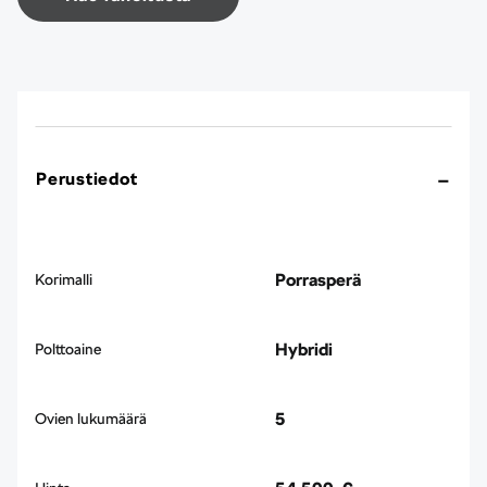
Perustiedot
Porrasperä
Korimalli
Hybridi
Polttoaine
5
Ovien lukumäärä