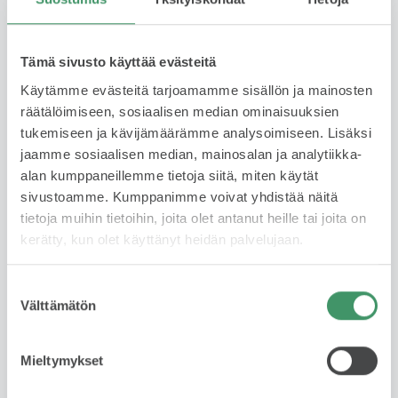
Tämä sivusto käyttää evästeitä
Käytämme evästeitä tarjoamamme sisällön ja mainosten
räätälöimiseen, sosiaalisen median ominaisuuksien
tukemiseen ja kävijämäärämme analysoimiseen. Lisäksi
jaamme sosiaalisen median, mainosalan ja analytiikka-
alan kumppaneillemme tietoja siitä, miten käytät
JESSE HARDÉN
sivustoamme. Kumppanimme voivat yhdistää näitä
Automyyjä
tietoja muihin tietoihin, joita olet antanut heille tai joita on
FIN, ENG
kerätty, kun olet käyttänyt heidän palvelujaan.
044 335 0035
Suostumuksen
Välttämätön
valinta
WhatsApp
jesse.harden@skodabrandstore.fi
Mieltymykset