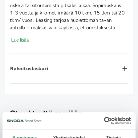
riskejä tai sitoutumista pitkäksi aikaa. Sopimuskausi
1-3 vuotta ja kilometrimäärä 10 tkm, 15 tkm tai 20
tkm/ vuosi. Leasing tarjoaa huolettoman tavan
autoilla – maksat vain käytöstä, et omistuksesta.
Lue lisää
Rahoituslaskuri
Ota yhteyttä myyjään
Jätä yhteydenottopyyntö
Suostumus
Yksityiskohdat
Tietoja