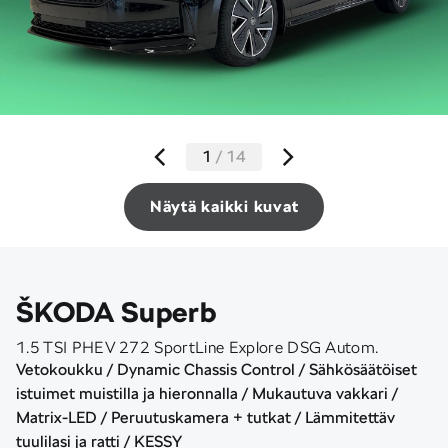
1
/
14
Näytä kaikki kuvat
ŠKODA Superb
1.5 TSI PHEV 272 SportLine Explore DSG Autom.
Vetokoukku / Dynamic Chassis Control / Sähkösäätöiset
istuimet muistilla ja hieronnalla / Mukautuva vakkari /
Matrix-LED / Peruutuskamera + tutkat / Lämmitettäv
tuulilasi ja ratti / KESSY