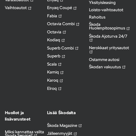
Yksityisleasing
Vaihtoautot
Enyaq Coupé
Loisto-vaihtoautot
Fabia
Rahoitus
Octavia Combi
Škoda
Huolenpitosopimus
Octavia
Škoda Ajoturva 24/7
Kodiaq
Nerokkaat yritysautot
Superb Combi
Superb
Ostamme autosi
Scala
Škodan vakuutus
Kamiq
Karoq
Elroq
Huollot ja
Lisää Škodalta
lisävarusteet
Škoda Magazine
Miksi kannattaa valita
Jälleenmyyjät
Škoda Service?