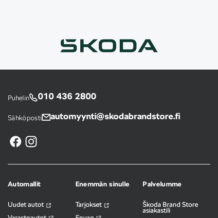
010 436 2800
Puhelin
automyynti@skodabrandstore.fi
Sähköposti
Automallit
Enemmän sinulle
Palvelumme
Uudet autot
Tarjokset
Škoda Brand Store
asiakastili
Varastoautot
Enyaq