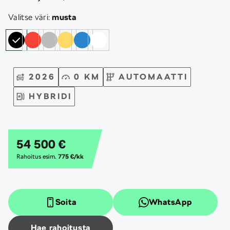
Valitse väri:
musta
2026
0 KM
AUTOMAATTI
HYBRIDI
54 500 €
Rahoitus esim.
775 €/kk
Soita
WhatsApp
Hae rahoitusta