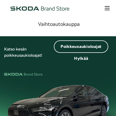
Vaihtoautokauppa
Poikkeusaukioloajat
Katso kesän
poikkeusaukioloajat!
Hylkää