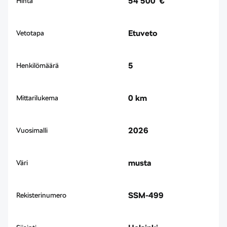
54 500 €
Hinta
Etuveto
Vetotapa
5
Henkilömäärä
0 km
Mittarilukema
2026
Vuosimalli
musta
Väri
SSM-499
Rekisterinumero