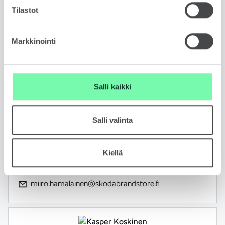
Tilastot
Markkinointi
Salli kaikki
MIIRO HÄMÄLÄINEN
Automyyjä
FIN, ENG
Salli valinta
050 407 7113
Kiellä
WhatsApp
miiro.hamalainen@skodabrandstore.fi