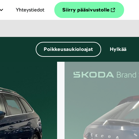
Yhteystiedot
Siirry pääsivustolle
Poikkeusaukioloajat
Hylkää