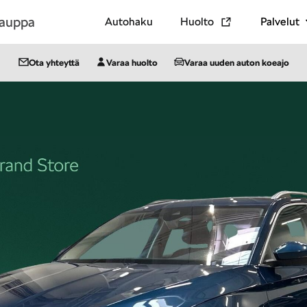
kauppa
Autohaku
Huolto
Palvelut
Ota yhteyttä
Varaa huolto
Varaa uuden auton koeajo