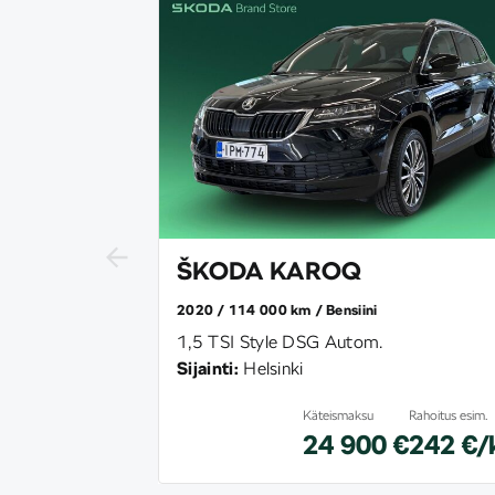
ŠKODA KAROQ
2020
114 000 km
Bensiini
1,5 TSI Style DSG Autom.
Sijainti:
Helsinki
Käteismaksu
Rahoitus esim.
24 900 €
242 €/