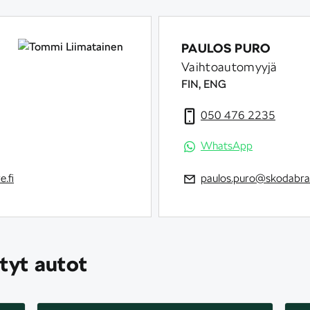
PAULOS PURO
Vaihtoautomyyjä
FIN, ENG
050 476 2235
WhatsApp
.fi
paulos.puro@skodabran
tyt autot