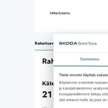
Mittarilukema
Rahoitusvaihtoehdot
Rahoituslaskuri
Rahoitusvaihtoehd
Suostumus
Tämä sivusto käyttää eväste
Käteismaksu
Käytämme evästeitä tarjoama
ja kävijämäärämme analysoim
21 490 €
kumppaneillemme tietoja siitä
olet antanut heille tai joita o