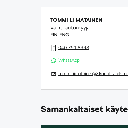
TOMMI LIIMATAINEN
Vaihtoautomyyjä
FIN, ENG
040 751 8998
WhatsApp
tommi.liimatainen@skodabrandstore
Samankaltaiset käyte