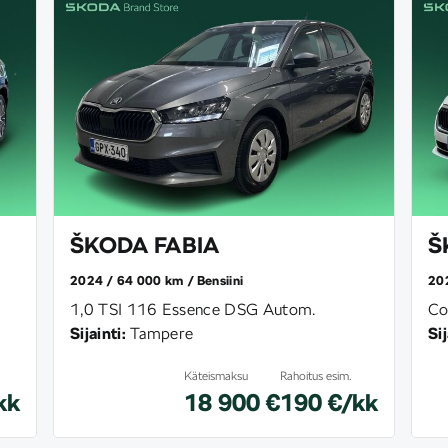
ŠKODA FABIA
Š
2024
64 000 km
Bensiini
20
1,0 TSI 116 Essence DSG Autom.
Co
Sijainti:
Tampere
Sij
Käteismaksu
Rahoitus esim.
kk
18 900 €
190 €/kk