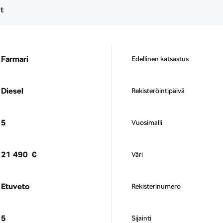
t
Farmari
Edellinen katsastus
Diesel
Rekisteröintipäivä
5
Vuosimalli
21 490 €
Väri
Etuveto
Rekisterinumero
5
Sijainti