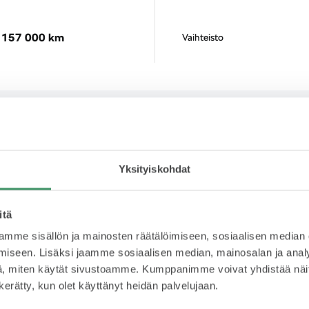
157 000 km
Vaihteisto
ot
Yksityiskohdat
itä
Rahoitus
Yks
mme sisällön ja mainosten räätälöimiseen, sosiaalisen median
iseen. Lisäksi jaamme sosiaalisen median, mainosalan ja analy
212 € /kk
K
, miten käytät sivustoamme. Kumppanimme voivat yhdistää näitä t
n kerätty, kun olet käyttänyt heidän palvelujaan.
s