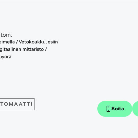
utom.
imella / Vetokoukku, esiin
itaalinen mittaristo /
pyörä
TOMAATTI
Soita