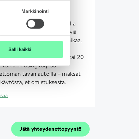
Markkinointi
etyn auton leasing on fiksu
nta, jos haluat ajaa laadukkaalla
lla ilman omistamiseen liittyviä
ejä tai sitoutumista pitkäksi aikaa.
muskausi 1-3 vuotta ja
Salli kaikki
metrimäärä 10 tkm, 15 tkm tai 20
 vuosi. Leasing tarjoaa
ettoman tavan autoilla – maksat
 käytöstä, et omistuksesta.
isää
Jätä yhteydenottopyyntö