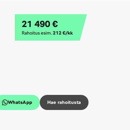
21 490 €
Rahoitus esim.
212 €/kk
WhatsApp
Hae rahoitusta