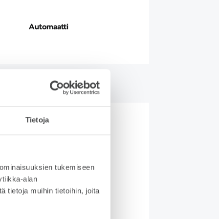
Automaatti
Tietoja
ityisleasing
 ominaisuuksien tukemiseen
tiikka-alan
ysy
ietoja muihin tietoihin, joita
aatavuudesta