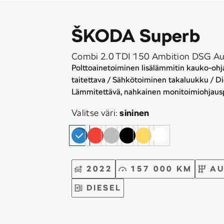
ŠKODA Superb
Combi 2.0 TDI 150 Ambition DSG A
Polttoainetoiminen lisälämmitin kauko-ohja
taitettava / Sähkötoiminen takaluukku / Dig
Lämmitettävä, nahkainen monitoimiohjaus
Valitse väri:
sininen
2022
157 000 KM
AU
DIESEL