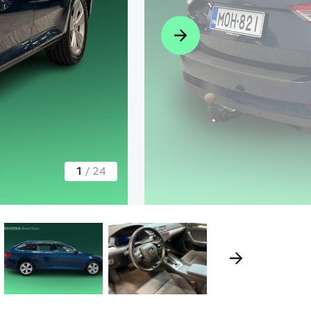
1
/
24