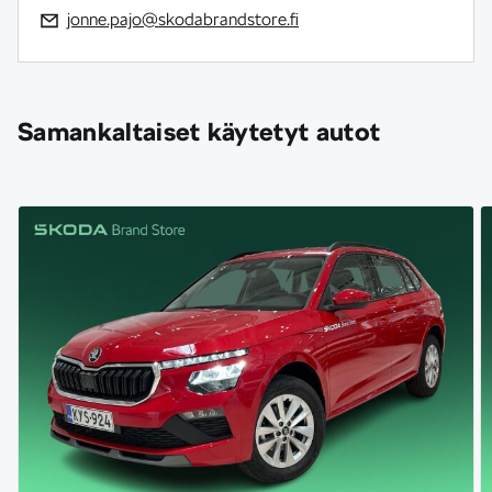
jonne.pajo@skodabrandstore.fi
Samankaltaiset käytetyt autot