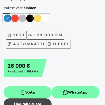
Valitse väri:
sininen
2021
129 000 KM
AUTOMAATTI
DIESEL
26 900 €
Rahoitus esim.
259 €/kk
Soita
WhatsApp
Hae rahoitusta