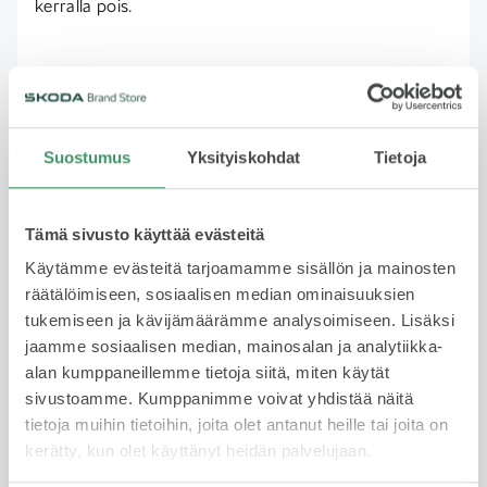
kerralla pois.
Rahoitus
259 € /kk
Suostumus
Yksityiskohdat
Tietoja
Rahoituksella jaat kustannukset useaan erään ja
Tämä sivusto käyttää evästeitä
maksat auton sinulle sopivassa aikataulussa. Joustava
Käytämme evästeitä tarjoamamme sisällön ja mainosten
vaihtoehto, kun et halua maksaa koko summaa
räätälöimiseen, sosiaalisen median ominaisuuksien
kerralla. Rahoituksen hakeminen on helppoa ja nopea
tukemiseen ja kävijämäärämme analysoimiseen. Lisäksi
ja päätöksen saa usein saman tien. Huomioithan, että
jaamme sosiaalisen median, mainosalan ja analytiikka-
rahoitus edellyttää hyväksyttyä luottopäätöstä.
alan kumppaneillemme tietoja siitä, miten käytät
Lue lisää
sivustoamme. Kumppanimme voivat yhdistää näitä
tietoja muihin tietoihin, joita olet antanut heille tai joita on
kerätty, kun olet käyttänyt heidän palvelujaan.