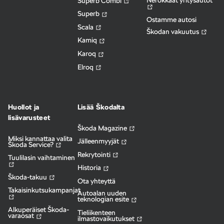
Nerokkaat yritysautot
Superb Combi
Superb
Ostamme autosi
Scala
Škodan vakuutus
Kamiq
Karoq
Elroq
Huollot ja
Lisää Škodalta
lisävarusteet
Škoda Magazine
Miksi kannattaa valita
Jälleenmyyjät
Škoda Service?
Rekrytointi
Tuulilasin vaihtaminen
Historia
Škoda-takuu
Ota yhteyttä
Takaisinkutsukampanjat
Autoalan uuden
teknologian esite
Alkuperäiset Škoda-
Tieliikenteen
varaosat
ilmastovaikutukset