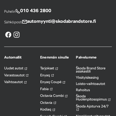
010 436 2800
Puhelin
automyynti@skodabrandstore.fi
Sähköposti
Automallit
Enemmän sinulle
Palvelumme
Uudet autot
Tarjokset
Škoda Brand Store
asiakastili
Varastoautot
Enyaq
Yksityisleasing
Vaihtoautot
Enyaq Coupé
Loisto-vaihtoautot
Fabia
Rahoitus
Octavia Combi
Škoda
Huolenpitosopimus
Octavia
Škoda Ajoturva 24/7
Kodiaq