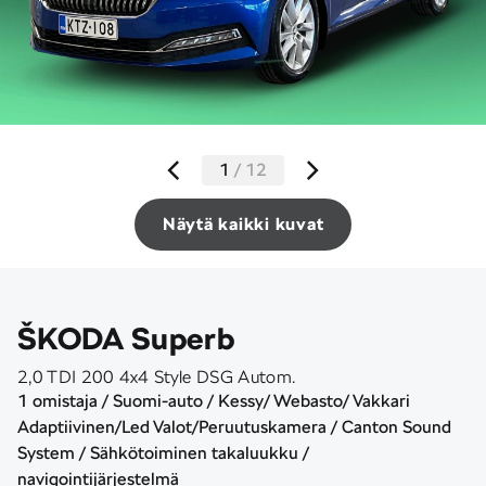
1
/
12
Näytä kaikki kuvat
ŠKODA Superb
2,0 TDI 200 4x4 Style DSG Autom.
1 omistaja / Suomi-auto / Kessy/ Webasto/ Vakkari
Adaptiivinen/Led Valot/Peruutuskamera / Canton Sound
System / Sähkötoiminen takaluukku /
navigointijärjestelmä