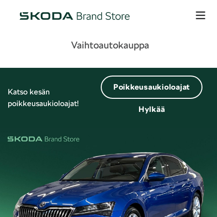
Vaihtoautokauppa
Poikkeusaukioloajat
Katso kesän
poikkeusaukioloajat!
Hylkää