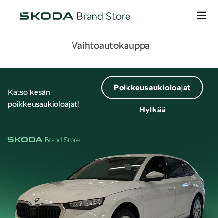
Vaihtoautokauppa
Poikkeusaukioloajat
Katso kesän
poikkeusaukioloajat!
Hylkää