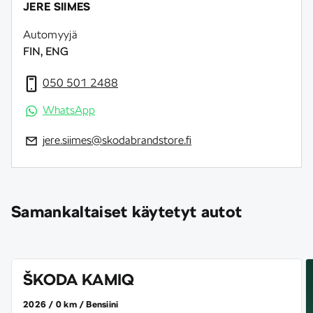
JERE SIIMES
Automyyjä
FIN, ENG
050 501 2488
WhatsApp
jere.siimes@skodabrandstore.fi
Samankaltaiset käytetyt autot
ŠKODA KAMIQ
2026
0 km
Bensiini