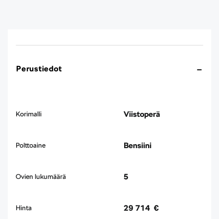
Perustiedot
Viistoperä
Korimalli
Bensiini
Polttoaine
5
Ovien lukumäärä
29 714 €
Hinta