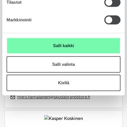
Tilastot
Markkinointi
MIIRO HÄMÄLÄINEN
Salli kaikki
Automyyjä
FIN, ENG
Salli valinta
050 407 7113
Kiellä
WhatsApp
miiro.hamalainen@skodabrandstore.fi