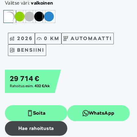
Valitse väri:
valkoinen
2026
0 KM
AUTOMAATTI
BENSIINI
29 714 €
Rahoitus esim.
432 €/kk
Soita
WhatsApp
Hae rahoitusta