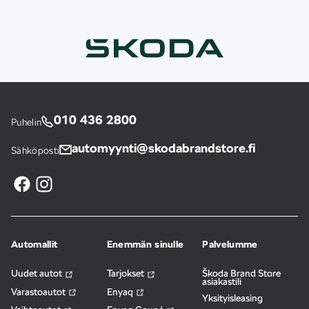
010 436 2800
Puhelin
automyynti@skodabrandstore.fi
Sähköposti
Automallit
Enemmän sinulle
Palvelumme
Uudet autot
Tarjokset
Škoda Brand Store
asiakastili
Varastoautot
Enyaq
Yksityisleasing