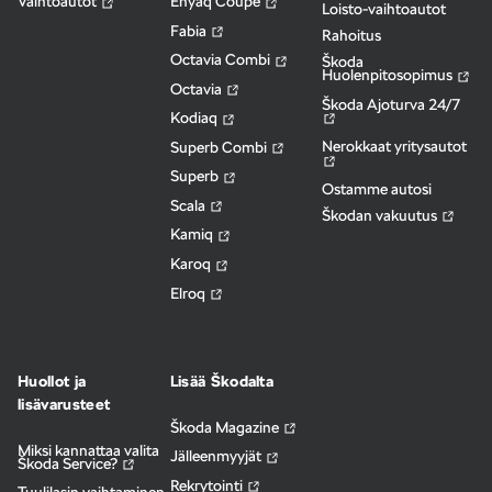
Vaihtoautot
Enyaq Coupé
Loisto-vaihtoautot
Fabia
Rahoitus
Octavia Combi
Škoda
Huolenpitosopimus
Octavia
Škoda Ajoturva 24/7
Kodiaq
Nerokkaat yritysautot
Superb Combi
Superb
Ostamme autosi
Scala
Škodan vakuutus
Kamiq
Karoq
Elroq
Huollot ja
Lisää Škodalta
lisävarusteet
Škoda Magazine
Miksi kannattaa valita
Jälleenmyyjät
Škoda Service?
Rekrytointi