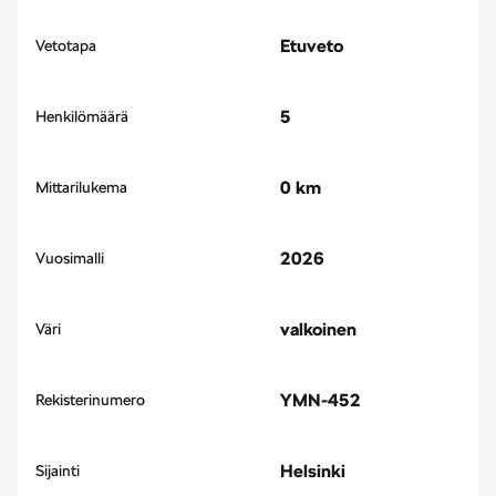
Etuveto
Vetotapa
5
Henkilömäärä
0 km
Mittarilukema
2026
Vuosimalli
valkoinen
Väri
YMN-452
Rekisterinumero
Helsinki
Sijainti