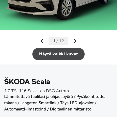
1
/
12
Näytä kaikki kuvat
ŠKODA Scala
1.0 TSI 116 Selection DSG Autom.
Lämmitettävä tuulilasi ja ohjauspyörä / Pysäköintitutka
takana / Langaton Smartlink / Täys-LED-ajovalot /
Automaatti-ilmastointi / Digitaalinen mittaristo