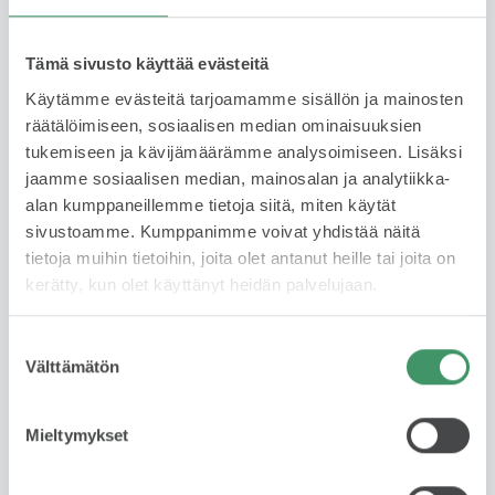
Tämä sivusto käyttää evästeitä
Käytämme evästeitä tarjoamamme sisällön ja mainosten
räätälöimiseen, sosiaalisen median ominaisuuksien
tukemiseen ja kävijämäärämme analysoimiseen. Lisäksi
jaamme sosiaalisen median, mainosalan ja analytiikka-
JESSE HARDÉN
alan kumppaneillemme tietoja siitä, miten käytät
sivustoamme. Kumppanimme voivat yhdistää näitä
Automyyjä
tietoja muihin tietoihin, joita olet antanut heille tai joita on
FIN, ENG
kerätty, kun olet käyttänyt heidän palvelujaan.
044 335 0035
Suostumuksen
WhatsApp
Välttämätön
valinta
jesse.harden@skodabrandstore.fi
Mieltymykset