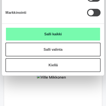
Rahoituslaskuri
Markkinointi
Salli kaikki
Ota yhteyttä myyjään
Salli valinta
Jätä yhteydenottopyyntö
Kiellä