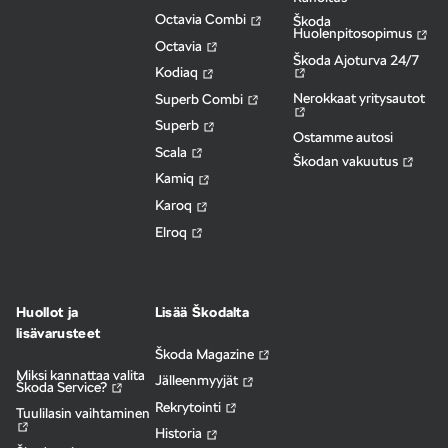
Octavia Combi
Škoda
Huolenpitosopimus
Octavia
Škoda Ajoturva 24/7
Kodiaq
Nerokkaat yritysautot
Superb Combi
Superb
Ostamme autosi
Scala
Škodan vakuutus
Kamiq
Karoq
Elroq
Huollot ja
Lisää Škodalta
lisävarusteet
Škoda Magazine
Miksi kannattaa valita
Jälleenmyyjät
Škoda Service?
Rekrytointi
Tuulilasin vaihtaminen
Historia