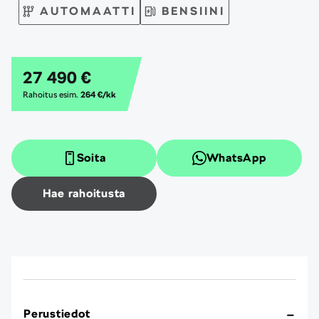
AUTOMAATTI
BENSIINI
27 490 €
Rahoitus esim.
264 €/kk
Soita
WhatsApp
Hae rahoitusta
Perustiedot