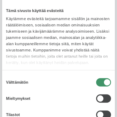
rahoitus edellyttää hyväksyttyä luottopäätöstä.
Tämä sivusto käyttää evästeitä
Lue lisää
Käytämme evästeitä tarjoamamme sisällön ja mainosten
räätälöimiseen, sosiaalisen median ominaisuuksien
tukemiseen ja kävijämäärämme analysoimiseen. Lisäksi
jaamme sosiaalisen median, mainosalan ja analytiikka-
Yksityisleasing
alan kumppaneillemme tietoja siitä, miten käytät
Kysy saatavuudesta
sivustoamme. Kumppanimme voivat yhdistää näitä
tietoja muihin tietoihin, joita olet antanut heille tai joita on
kerätty, kun olet käyttänyt heidän palvelujaan.
Käytetyn auton leasing on fiksu valinta, jos haluat ajaa
laadukkaalla autolla ilman omistamiseen liittyviä
riskejä tai sitoutumista pitkäksi aikaa. Sopimuskausi
Suostumuksen
Välttämätön
1-3 vuotta ja kilometrimäärä 10 tkm, 15 tkm tai 20
valinta
tkm/ vuosi. Leasing tarjoaa huolettoman tavan
autoilla – maksat vain käytöstä, et omistuksesta.
Mieltymykset
Lue lisää
Tilastot