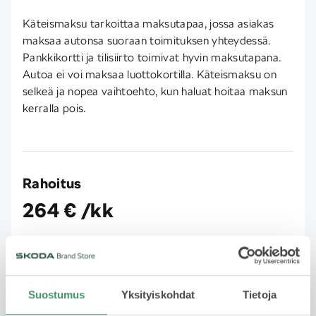
Käteismaksu tarkoittaa maksutapaa, jossa asiakas
maksaa autonsa suoraan toimituksen yhteydessä.
Pankkikortti ja tilisiirto toimivat hyvin maksutapana.
Autoa ei voi maksaa luottokortilla. Käteismaksu on
selkeä ja nopea vaihtoehto, kun haluat hoitaa maksun
kerralla pois.
Rahoitus
264 € /kk
Rahoituksella jaat kustannukset useaan erään ja
maksat auton sinulle sopivassa aikataulussa. Joustava
vaihtoehto, kun et halua maksaa koko summaa
Suostumus
Yksityiskohdat
Tietoja
kerralla. Rahoituksen hakeminen on helppoa ja nopea
ja päätöksen saa usein saman tien. Huomioithan, että