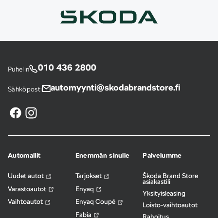
010 436 2800
Puhelin
automyynti@skodabrandstore.fi
Sähköposti
Automallit
Enemmän sinulle
Palvelumme
Uudet autot
Tarjokset
Škoda Brand Store
asiakastili
Varastoautot
Enyaq
Yksityisleasing
Vaihtoautot
Enyaq Coupé
Loisto-vaihtoautot
Fabia
Rahoitus