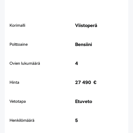
Viistoperä
Korimalli
Bensiini
Polttoaine
4
Ovien lukumäärä
27 490 €
Hinta
Etuveto
Vetotapa
5
Henkilömäärä