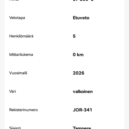
Etuveto
Vetotapa
5
Henkilömäärä
0 km
Mittarilukema
2026
Vuosimalli
valkoinen
Väri
JOR-341
Rekisterinumero
Tampere
Sijainti