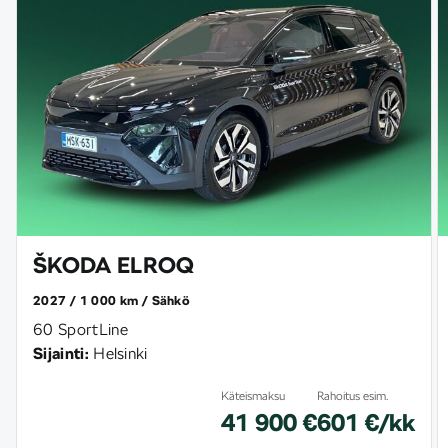
ŠKODA ELROQ
2027
1 000 km
Sähkö
60 SportLine
Sijainti:
Helsinki
Käteismaksu
Rahoitus esim.
41 900 €
601 €/kk