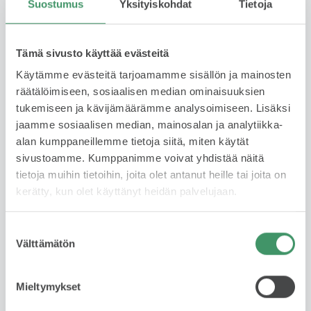
Suostumus
Yksityiskohdat
Tietoja
riskejä tai sitoutumista pitkäksi aikaa. Sopimuskausi
1-3 vuotta ja kilometrimäärä 10 tkm, 15 tkm tai 20
tkm/ vuosi. Leasing tarjoaa huolettoman tavan
Tämä sivusto käyttää evästeitä
autoilla – maksat vain käytöstä, et omistuksesta.
Käytämme evästeitä tarjoamamme sisällön ja mainosten
Lue lisää
räätälöimiseen, sosiaalisen median ominaisuuksien
tukemiseen ja kävijämäärämme analysoimiseen. Lisäksi
jaamme sosiaalisen median, mainosalan ja analytiikka-
alan kumppaneillemme tietoja siitä, miten käytät
Rahoituslaskuri
sivustoamme. Kumppanimme voivat yhdistää näitä
tietoja muihin tietoihin, joita olet antanut heille tai joita on
kerätty, kun olet käyttänyt heidän palvelujaan.
Suostumuksen
Välttämätön
valinta
Ota yhteyttä myyjään
Mieltymykset
Jätä yhteydenottopyyntö