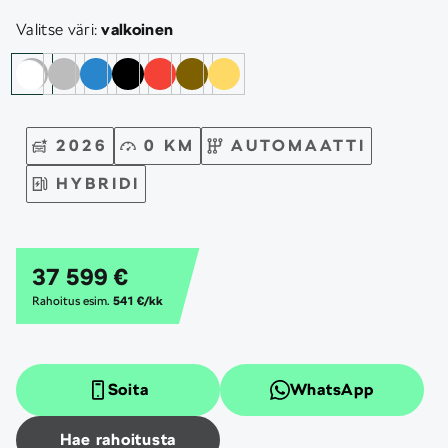
Valitse väri:
valkoinen
2026
0 KM
AUTOMAATTI
HYBRIDI
37 599 €
Rahoitus esim.
541 €/kk
Soita
WhatsApp
Hae rahoitusta