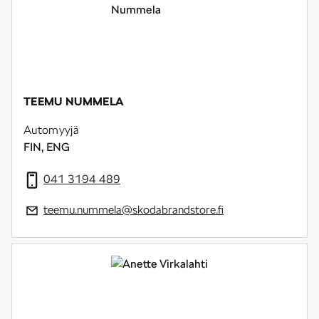
TEEMU NUMMELA
Automyyjä
FIN, ENG
041 3194 489
teemu.nummela@skodabrandstore.fi