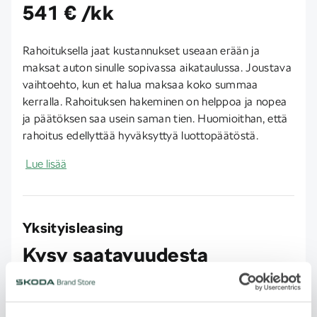
541 € /kk
Rahoituksella jaat kustannukset useaan erään ja
maksat auton sinulle sopivassa aikataulussa. Joustava
vaihtoehto, kun et halua maksaa koko summaa
kerralla. Rahoituksen hakeminen on helppoa ja nopea
ja päätöksen saa usein saman tien. Huomioithan, että
rahoitus edellyttää hyväksyttyä luottopäätöstä.
Lue lisää
Yksityisleasing
Kysy saatavuudesta
Käytetyn auton leasing on fiksu valinta, jos haluat ajaa
laadukkaalla autolla ilman omistamiseen liittyviä