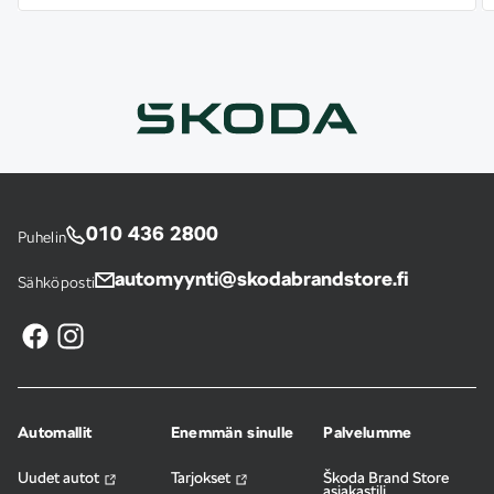
010 436 2800
Puhelin
automyynti@skodabrandstore.fi
Sähköposti
Automallit
Enemmän sinulle
Palvelumme
Uudet autot
Tarjokset
Škoda Brand Store
asiakastili