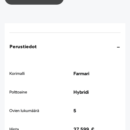
Perustiedot
Farmari
Korimalli
Hybridi
Polttoaine
5
Ovien lukumäärä
37 599 €
Hinta