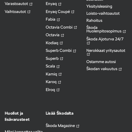
Varastoautot
Enyaq
Yksityisleasing
Vaihtoautot
Enyaq Coupé
Loisto-vaihtoautot
Fabia
Rahoitus
Octavia Combi
Škoda
Huolenpitosopimus
Octavia
Škoda Ajoturva 24/7
Kodiaq
Nerokkaat yritysautot
Superb Combi
Superb
Ostamme autosi
Scala
Škodan vakuutus
Kamiq
Karoq
Elroq
Huollot ja
Lisää Škodalta
lisävarusteet
Škoda Magazine
Miksi kannattaa valita