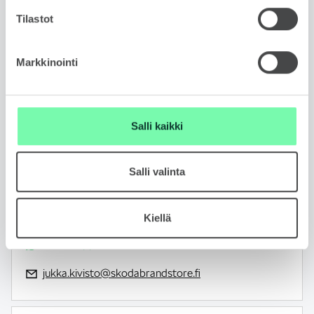
Tilastot
Markkinointi
Salli kaikki
JUKKA KIVISTÖ
Automyyjä
Salli valinta
FIN, ENG
050 409 0531
Kiellä
WhatsApp
jukka.kivisto@skodabrandstore.fi