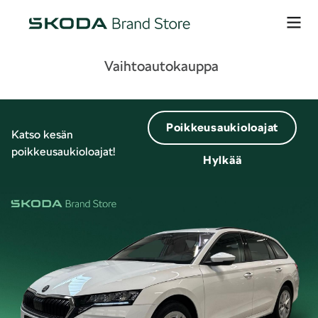
Vaihtoautokauppa
Poikkeusaukioloajat
Katso kesän
poikkeusaukioloajat!
Hylkää