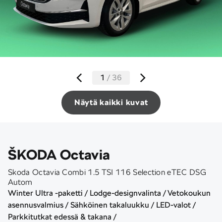
1
/
36
Näytä kaikki kuvat
ŠKODA Octavia
Skoda Octavia Combi 1.5 TSI 116 Selection eTEC DSG
Autom
Winter Ultra -paketti / Lodge-designvalinta / Vetokoukun
asennusvalmius / Sähköinen takaluukku / LED-valot /
Parkkitutkat edessä & takana /