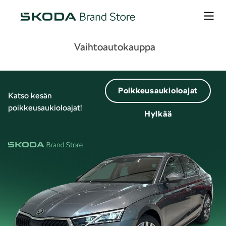
Vaihtoautokauppa
Poikkeusaukioloajat
Katso kesän
poikkeusaukioloajat!
Hylkää