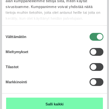
alan kumppaneillemme tietoja siitä, miten käytät
1-3 vuotta ja kilometrimäärä 10 tkm, 15 tkm tai 20
sivustoamme. Kumppanimme voivat yhdistää näitä
tkm/ vuosi. Leasing tarjoaa huolettoman tavan
tietoja muihin tietoihin, joita olet antanut heille tai joita on
autoilla – maksat vain käytöstä, et omistuksesta.
kerätty, kun olet käyttänyt heidän palvelujaan.
Lue lisää
Suostumuksen
Välttämätön
valinta
Rahoituslaskuri
Mieltymykset
Tilastot
Markkinointi
Ota yhteyttä myyjään
Jätä yhteydenottopyyntö
Salli kaikki