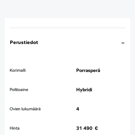
Perustiedot
Porrasperä
Korimalli
Hybridi
Polttoaine
4
Ovien lukumäärä
31 490 €
Hinta