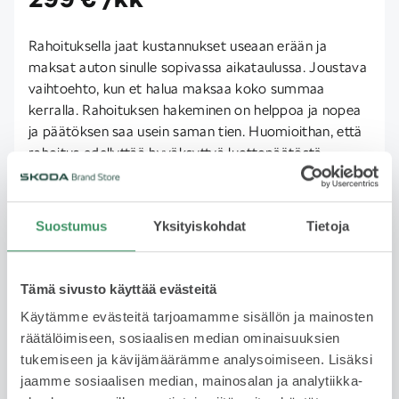
Rahoituksella jaat kustannukset useaan erään ja
maksat auton sinulle sopivassa aikataulussa. Joustava
vaihtoehto, kun et halua maksaa koko summaa
kerralla. Rahoituksen hakeminen on helppoa ja nopea
ja päätöksen saa usein saman tien. Huomioithan, että
rahoitus edellyttää hyväksyttyä luottopäätöstä.
Lue lisää
Suostumus
Yksityiskohdat
Tietoja
Yksityisleasing
Tämä sivusto käyttää evästeitä
Kysy saatavuudesta
Käytämme evästeitä tarjoamamme sisällön ja mainosten
räätälöimiseen, sosiaalisen median ominaisuuksien
Käytetyn auton leasing on fiksu valinta, jos haluat ajaa
tukemiseen ja kävijämäärämme analysoimiseen. Lisäksi
laadukkaalla autolla ilman omistamiseen liittyviä
jaamme sosiaalisen median, mainosalan ja analytiikka-
riskejä tai sitoutumista pitkäksi aikaa. Sopimuskausi