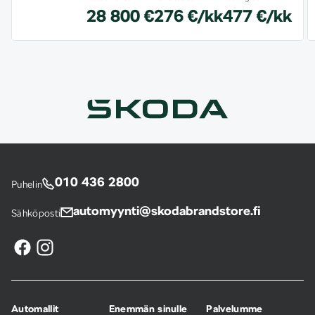
28 800 €
276 €/kk
477 €/kk
010 436 2800
Puhelin
automyynti@skodabrandstore.fi
Sähköposti
Automallit
Enemmän sinulle
Palvelumme