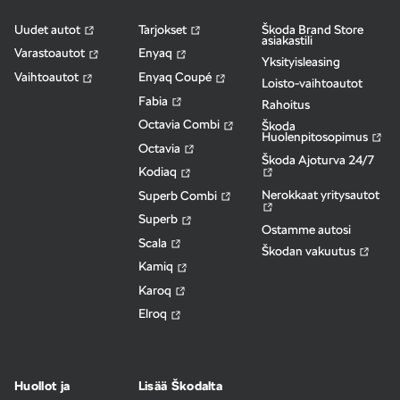
Uudet autot
Tarjokset
Škoda Brand Store
asiakastili
Varastoautot
Enyaq
Yksityisleasing
Vaihtoautot
Enyaq Coupé
Loisto-vaihtoautot
Fabia
Rahoitus
Octavia Combi
Škoda
Huolenpitosopimus
Octavia
Škoda Ajoturva 24/7
Kodiaq
Nerokkaat yritysautot
Superb Combi
Superb
Ostamme autosi
Scala
Škodan vakuutus
Kamiq
Karoq
Elroq
Huollot ja
Lisää Škodalta