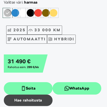
Valitse väri:
harmaa
2025
33 000 KM
AUTOMAATTI
HYBRIDI
31 490 €
Rahoitus esim.
299 €/kk
Soita
WhatsApp
Hae rahoitusta