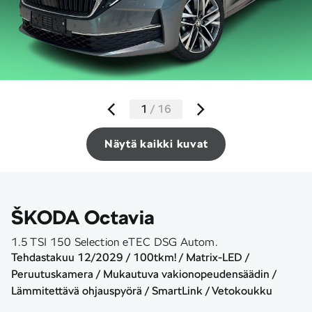
1
/
16
Näytä kaikki kuvat
ŠKODA Octavia
1.5 TSI 150 Selection eTEC DSG Autom.
Tehdastakuu 12/2029 / 100tkm! / Matrix-LED /
Peruutuskamera / Mukautuva vakionopeudensäädin /
Lämmitettävä ohjauspyörä / SmartLink / Vetokoukku