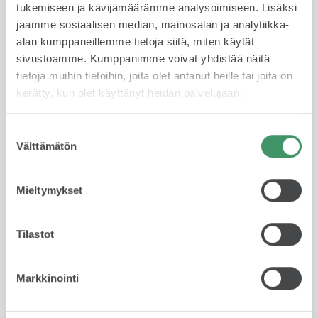
199 € /kk
tukemiseen ja kävijämäärämme analysoimiseen. Lisäksi
jaamme sosiaalisen median, mainosalan ja analytiikka-
Rahoituksella jaat kustannukset useaan erään ja
alan kumppaneillemme tietoja siitä, miten käytät
maksat auton sinulle sopivassa aikataulussa. Joustava
sivustoamme. Kumppanimme voivat yhdistää näitä
vaihtoehto, kun et halua maksaa koko summaa
tietoja muihin tietoihin, joita olet antanut heille tai joita on
kerralla. Rahoituksen hakeminen on helppoa ja nopea
kerätty, kun olet käyttänyt heidän palvelujaan.
ja päätöksen saa usein saman tien. Huomioithan, että
rahoitus edellyttää hyväksyttyä luottopäätöstä.
Suostumuksen
Välttämätön
valinta
Lue lisää
Mieltymykset
Yksityisleasing
Tilastot
Kysy saatavuudesta
Markkinointi
Käytetyn auton leasing on fiksu valinta, jos haluat ajaa
laadukkaalla autolla ilman omistamiseen liittyviä
riskejä tai sitoutumista pitkäksi aikaa. Sopimuskausi