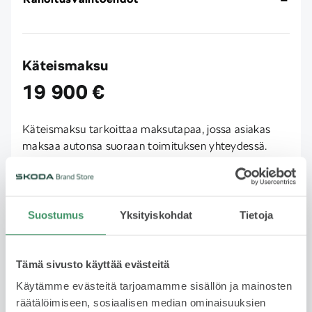
Käteismaksu
19 900 €
Käteismaksu tarkoittaa maksutapaa, jossa asiakas
maksaa autonsa suoraan toimituksen yhteydessä.
Pankkikortti ja tilisiirto toimivat hyvin maksutapana.
Autoa ei voi maksaa luottokortilla. Käteismaksu on
selkeä ja nopea vaihtoehto, kun haluat hoitaa maksun
kerralla pois.
Suostumus
Yksityiskohdat
Tietoja
Tämä sivusto käyttää evästeitä
Rahoitus
Käytämme evästeitä tarjoamamme sisällön ja mainosten
räätälöimiseen, sosiaalisen median ominaisuuksien