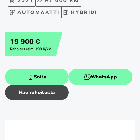
2021
97 000 KM
AUTOMAATTI
HYBRIDI
19 900 €
Rahoitus esim.
199 €/kk
Soita
WhatsApp
Hae rahoitusta