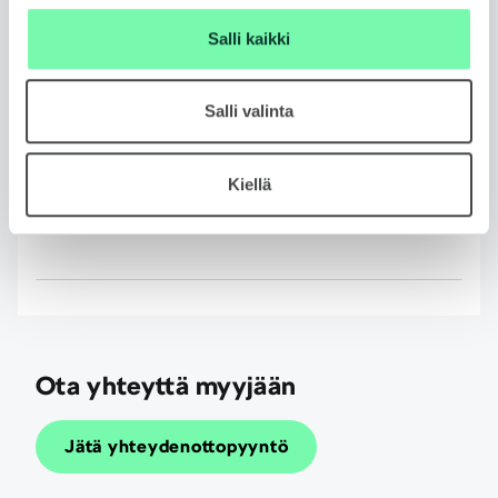
1-3 vuotta ja kilometrimäärä 10 tkm, 15 tkm tai 20
Salli kaikki
tkm/ vuosi. Leasing tarjoaa huolettoman tavan
autoilla – maksat vain käytöstä, et omistuksesta.
Salli valinta
Lue lisää
Kiellä
Rahoituslaskuri
Ota yhteyttä myyjään
Jätä yhteydenottopyyntö