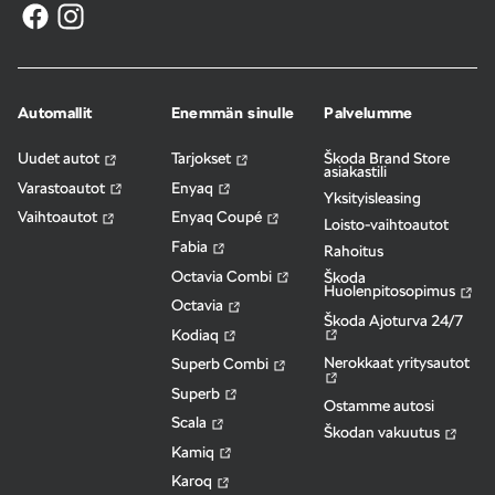
Automallit
Enemmän sinulle
Palvelumme
Uudet autot
Tarjokset
Škoda Brand Store
asiakastili
Varastoautot
Enyaq
Yksityisleasing
Vaihtoautot
Enyaq Coupé
Loisto-vaihtoautot
Fabia
Rahoitus
Octavia Combi
Škoda
Huolenpitosopimus
Octavia
Škoda Ajoturva 24/7
Kodiaq
Nerokkaat yritysautot
Superb Combi
Superb
Ostamme autosi
Scala
Škodan vakuutus
Kamiq
Karoq