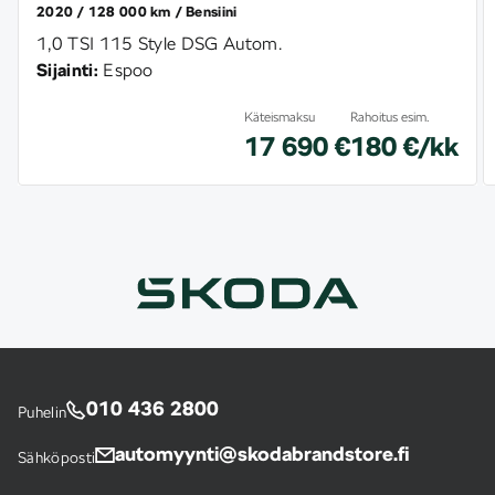
2020
128 000 km
Bensiini
1,0 TSI 115 Style DSG Autom.
Sijainti:
Espoo
Käteismaksu
Rahoitus esim.
17 690 €
180 €/kk
010 436 2800
Puhelin
automyynti@skodabrandstore.fi
Sähköposti