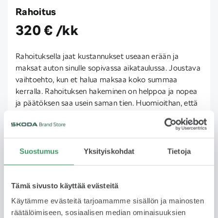
Rahoitus
320 € /kk
Rahoituksella jaat kustannukset useaan erään ja
maksat auton sinulle sopivassa aikataulussa. Joustava
vaihtoehto, kun et halua maksaa koko summaa
kerralla. Rahoituksen hakeminen on helppoa ja nopea
ja päätöksen saa usein saman tien. Huomioithan, että
rahoitus edellyttää hyväksyttyä luottopäätöstä.
Lue lisää
Suostumus
Yksityiskohdat
Tietoja
Yksityisleasing
Tämä sivusto käyttää evästeitä
Kysy saatavuudesta
Käytämme evästeitä tarjoamamme sisällön ja mainosten
räätälöimiseen, sosiaalisen median ominaisuuksien