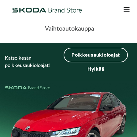
Vaihtoautokauppa
Poikkeusaukioloajat
Katso kesän
poikkeusaukioloajat!
Hylkää