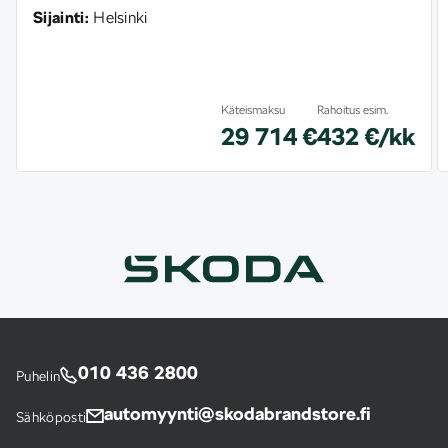
Sijainti:
Helsinki
Käteismaksu
Rahoitus esim.
29 714 €
432 €/kk
010 436 2800
Puhelin
automyynti@skodabrandstore.fi
Sähköposti