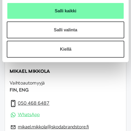
Jätä yhteydenottopyyntö
Salli kaikki
Salli valinta
Kiellä
MIKAEL MIKKOLA
Vaihtoautomyyjä
FIN, ENG
050 468 6487
WhatsApp
mikael.mikkola@skodabrandstore.fi