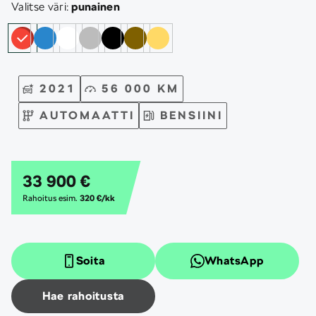
Valitse väri:
punainen
2021
56 000 KM
AUTOMAATTI
BENSIINI
33 900 €
Rahoitus esim.
320 €/kk
Soita
WhatsApp
Hae rahoitusta