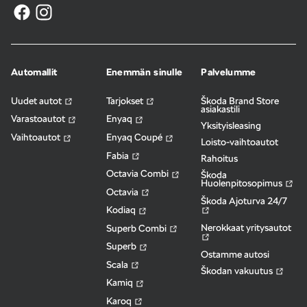
Automallit
Enemmän sinulle
Palvelumme
Uudet autot
Tarjokset
Škoda Brand Store
asiakastili
Varastoautot
Enyaq
Yksityisleasing
Vaihtoautot
Enyaq Coupé
Loisto-vaihtoautot
Fabia
Rahoitus
Octavia Combi
Škoda
Huolenpitosopimus
Octavia
Škoda Ajoturva 24/7
Kodiaq
Nerokkaat yritysautot
Superb Combi
Superb
Ostamme autosi
Scala
Škodan vakuutus
Kamiq
Karoq