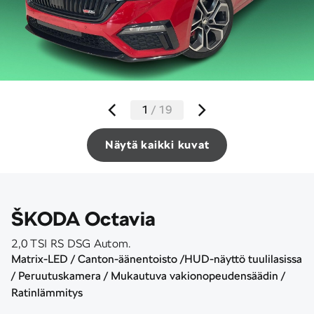
1
/
19
Näytä kaikki kuvat
ŠKODA Octavia
2,0 TSI RS DSG Autom.
Matrix-LED / Canton-äänentoisto /HUD-näyttö tuulilasissa
/ Peruutuskamera / Mukautuva vakionopeudensäädin /
Ratinlämmitys