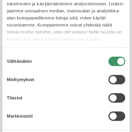
Käytetyn auton leasing on fiksu valinta, jos haluat ajaa
tukemiseen ja kävijämäärämme analysoimiseen. Lisäksi
laadukkaalla autolla ilman omistamiseen liittyviä
jaamme sosiaalisen median, mainosalan ja analytiikka-
riskejä tai sitoutumista pitkäksi aikaa. Sopimuskausi
alan kumppaneillemme tietoja siitä, miten käytät
1-3 vuotta ja kilometrimäärä 10 tkm, 15 tkm tai 20
sivustoamme. Kumppanimme voivat yhdistää näitä
tkm/ vuosi. Leasing tarjoaa huolettoman tavan
tietoja muihin tietoihin, joita olet antanut heille tai joita on
autoilla – maksat vain käytöstä, et omistuksesta.
kerätty, kun olet käyttänyt heidän palvelujaan.
Lue lisää
Suostumuksen
Välttämätön
valinta
Rahoituslaskuri
Mieltymykset
Tilastot
Markkinointi
Ota yhteyttä myyjään