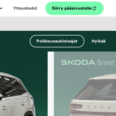
Yhteystiedot
Siirry pääsivustolle
Poikkeusaukioloajat
Hylkää