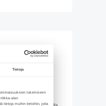
ityisleasing
Tietoja
ysy
aatavuudesta
 ominaisuuksien tukemiseen
tiikka-alan
etyn auton leasing on fiksu
ietoja muihin tietoihin, joita
nta, jos haluat ajaa laadukkaalla