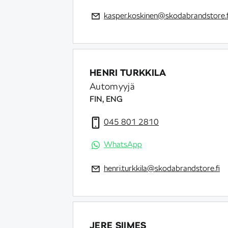
kasper.koskinen@skodabrandstore.f
HENRI TURKKILA
Automyyjä
FIN, ENG
045 801 2810
WhatsApp
henri.turkkila@skodabrandstore.fi
JERE SIIMES