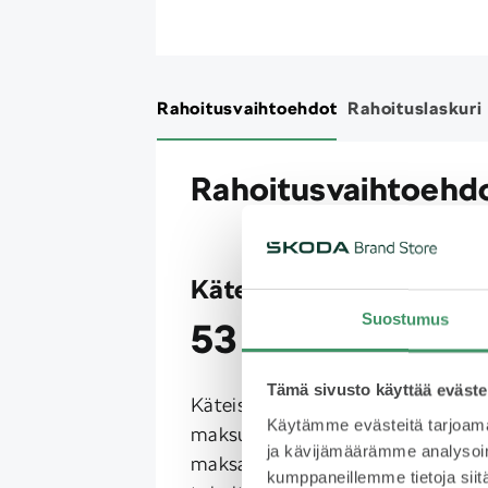
Rahoitusvaihtoehdot
Rahoituslaskuri
Rahoitusvaihtoehd
Käteismaksu
Suostumus
53 830 €
Tämä sivusto käyttää eväste
Käteismaksu tarkoittaa
Käytämme evästeitä tarjoama
maksutapaa, jossa asiakas
ja kävijämäärämme analysoim
maksaa autonsa suoraan
kumppaneillemme tietoja siitä