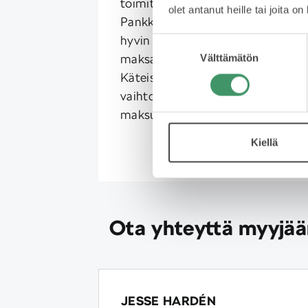
toimituksen yhteydessä.
olet antanut heille tai joita o
Pankkikortti ja tilisiirto toimivat
hyvin maksutapana. Autoa ei voi
Suostumuksen
maksaa luottokortilla.
Välttämätön
valinta
Käteismaksu on selkeä ja nopea
vaihtoehto, kun haluat hoitaa
maksun kerralla pois.
Kiellä
Ota yhteyttä myyjä
JESSE HARDÉN