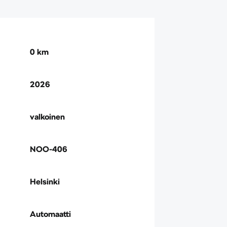
0 km
2026
valkoinen
NOO-406
Helsinki
Automaatti