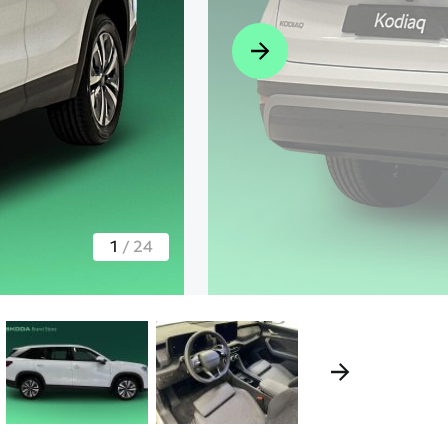
1
/
24