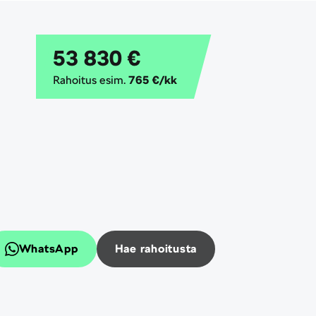
53 830 €
Rahoitus esim.
765 €/kk
WhatsApp
Hae rahoitusta