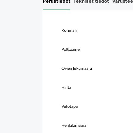
Perustiedot
Tekniset tiedot
Varustee
Korimalli
Polttoaine
Ovien lukumäärä
Hinta
Vetotapa
Henkilömäärä