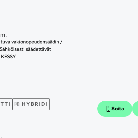
om.
utuva vakionopeudensäädin /
ähköisesti säädettävät
 / KESSY
TTI
HYBRIDI
Soita