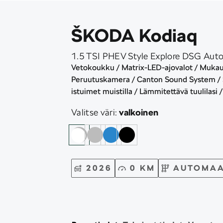
ŠKODA Kodiaq
1.5 TSI PHEV Style Explore DSG Aut
Vetokoukku / Matrix-LED-ajovalot / Muka
Peruutuskamera / Canton Sound System / S
istuimet muistilla / Lämmitettävä tuulilasi
Valitse väri:
valkoinen
2026
0 KM
AUTOMAA