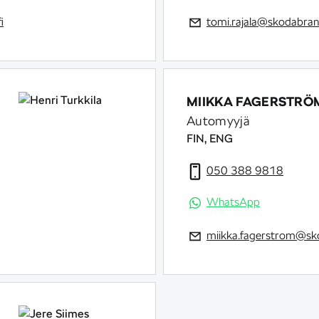
i
tomi.rajala@skodabrand
MIIKKA FAGERSTRÖ
Automyyjä
FIN, ENG
050 388 9818
WhatsApp
miikka.fagerstrom@sko