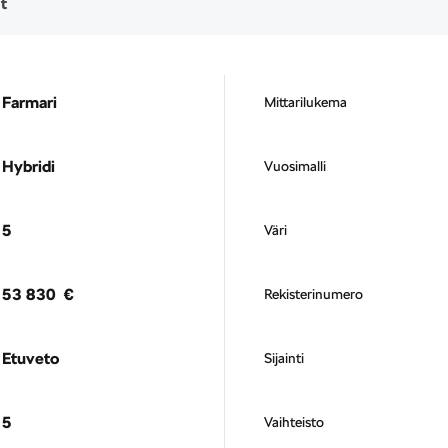
t
Farmari
Mittarilukema
Hybridi
Vuosimalli
5
Väri
53 830 €
Rekisterinumero
Etuveto
Sijainti
5
Vaihteisto