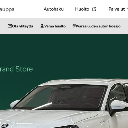
kauppa
Autohaku
Huolto
Palvelut
Ota yhteyttä
Varaa huolto
Varaa uuden auton koeajo