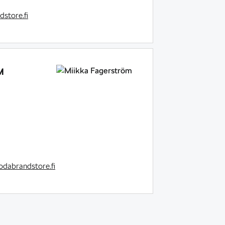
store.fi
M
dabrandstore.fi