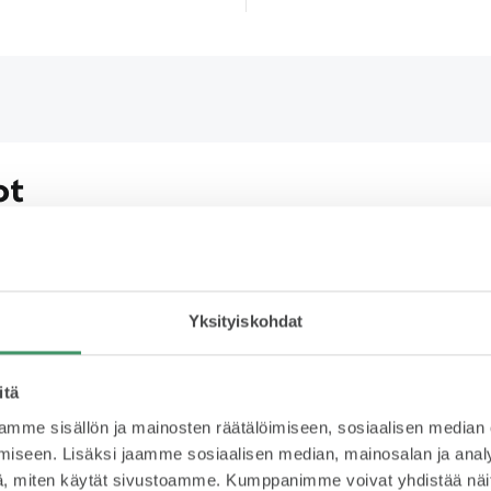
ot
Rahoitus
Yks
Yksityiskohdat
765 € /kk
K
s
itä
Rahoituksella jaat kustannukset
mme sisällön ja mainosten räätälöimiseen, sosiaalisen median
useaan erään ja maksat auton
iseen. Lisäksi jaamme sosiaalisen median, mainosalan ja analy
Käyt
sinulle sopivassa aikataulussa.
, miten käytät sivustoamme. Kumppanimme voivat yhdistää näitä t
vali