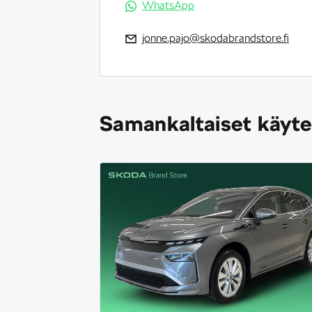
WhatsApp
jonne.pajo@skodabrandstore.fi
Samankaltaiset käyte