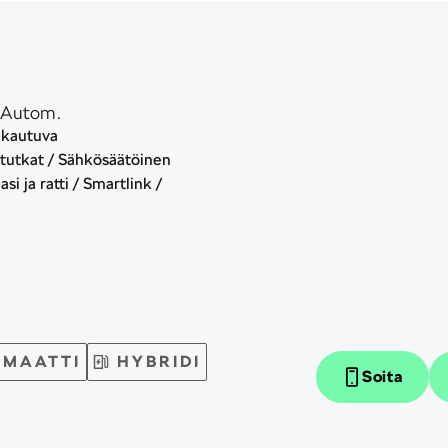
 Autom.
ukautuva
tutkat / Sähkösäätöinen
si ja ratti / Smartlink /
MAATTI
HYBRIDI
Soita