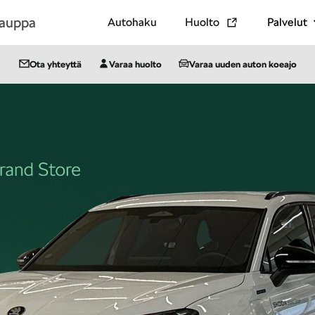
kauppa
Autohaku
Huolto
Palvelut
Ota yhteyttä
Varaa huolto
Varaa uuden auton koeajo