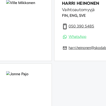
HARRI HEINONEN
Vaihtoautomyyjä
FIN, ENG, SVE
050 390 5485
WhatsApp
harri.heinonen@skodabr