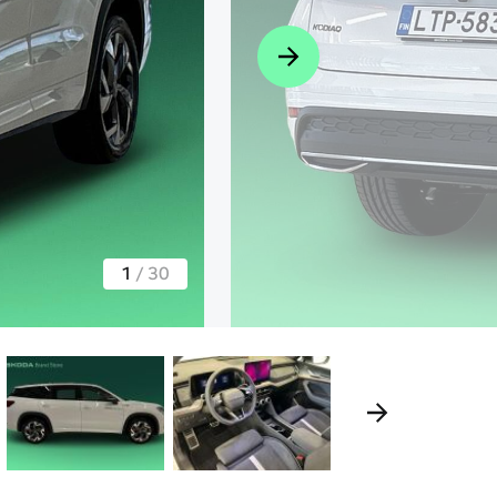
1
/
30