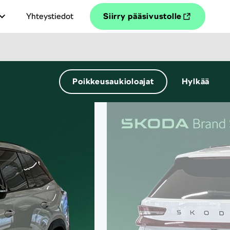
Yhteystiedot
Siirry pääsivustolle
Poikkeusaukioloajat
Hylkää