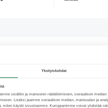
ot
Rahoitus
Yks
Yksityiskohdat
768 € /kk
K
itä
s
mme sisällön ja mainosten räätälöimiseen, sosiaalisen median
Rahoituksella jaat kustannukset
iseen. Lisäksi jaamme sosiaalisen median, mainosalan ja analy
useaan erään ja maksat auton
, miten käytät sivustoamme. Kumppanimme voivat yhdistää näitä t
Käyt