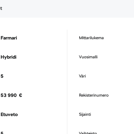
t
Farmari
Mittarilukema
Hybridi
Vuosimalli
5
Väri
53 990 €
Rekisterinumero
Etuveto
Sijainti
5
Vaihteisto