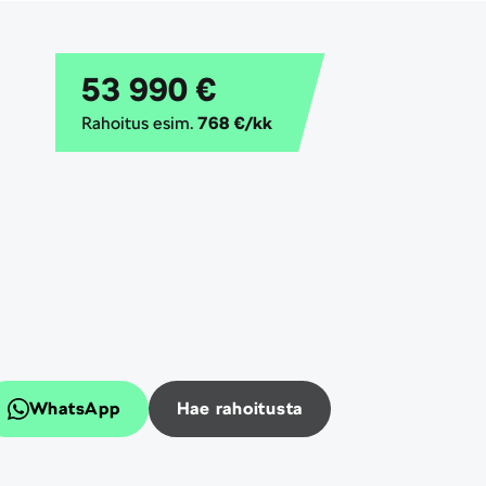
53 990 €
Rahoitus esim.
768 €/kk
WhatsApp
Hae rahoitusta