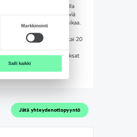
nta, jos haluat ajaa laadukkaalla
lla ilman omistamiseen liittyviä
ejä tai sitoutumista pitkäksi aikaa.
Markkinointi
muskausi 1-3 vuotta ja
metrimäärä 10 tkm, 15 tkm tai 20
 vuosi. Leasing tarjoaa
ettoman tavan autoilla – maksat
Salli kaikki
 käytöstä, et omistuksesta.
isää
Jätä yhteydenottopyyntö