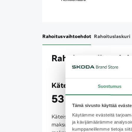
Rahoitusvaihtoehdot
Rahoituslaskuri
Rahoitusvaihtoehd
Käteismaksu
Suostumus
53 990 €
Tämä sivusto käyttää eväste
Käytämme evästeitä tarjoama
Käteismaksu tarkoittaa
ja kävijämäärämme analysoim
maksutapaa, jossa asiakas
kumppaneillemme tietoja siitä