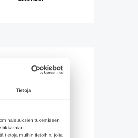
ityisleasing
Tietoja
ysy
aatavuudesta
 ominaisuuksien tukemiseen
tiikka-alan
ietoja muihin tietoihin, joita
etyn auton leasing on fiksu