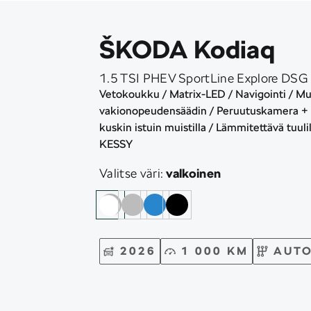
ŠKODA Kodiaq
1.5 TSI PHEV SportLine Explore DSG
Vetokoukku / Matrix-LED / Navigointi / M
vakionopeudensäädin / Peruutuskamera + 
kuskin istuin muistilla / Lämmitettävä tuulila
KESSY
Valitse väri:
valkoinen
2026
1 000 KM
AUTO