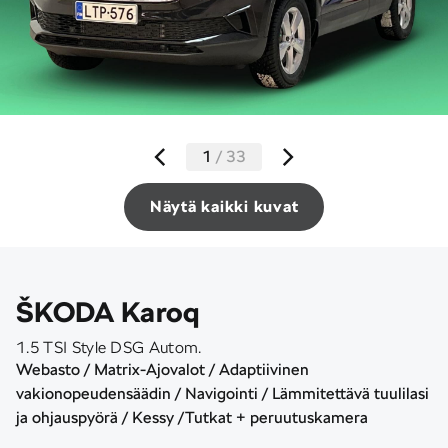
1
/
33
Näytä kaikki kuvat
ŠKODA Karoq
1.5 TSI Style DSG Autom.
Webasto / Matrix-Ajovalot / Adaptiivinen
vakionopeudensäädin / Navigointi / Lämmitettävä tuulilasi
ja ohjauspyörä / Kessy /Tutkat + peruutuskamera