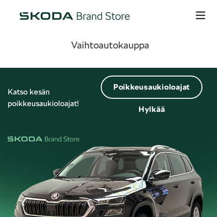
Vaihtoautokauppa
Poikkeusaukioloajat
Katso kesän
poikkeusaukioloajat!
Hylkää