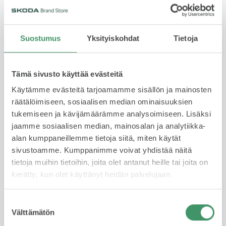
Rahoitus
573 € /kk
Suostumus
Yksityiskohdat
Tietoja
Rahoituksella jaat kustannukset useaan erään ja
maksat auton sinulle sopivassa aikataulussa. Joustava
Tämä sivusto käyttää evästeitä
vaihtoehto, kun et halua maksaa koko summaa
Käytämme evästeitä tarjoamamme sisällön ja mainosten
kerralla. Rahoituksen hakeminen on helppoa ja nopea
räätälöimiseen, sosiaalisen median ominaisuuksien
ja päätöksen saa usein saman tien. Huomioithan, että
tukemiseen ja kävijämäärämme analysoimiseen. Lisäksi
rahoitus edellyttää hyväksyttyä luottopäätöstä.
jaamme sosiaalisen median, mainosalan ja analytiikka-
alan kumppaneillemme tietoja siitä, miten käytät
Lue lisää
sivustoamme. Kumppanimme voivat yhdistää näitä
tietoja muihin tietoihin, joita olet antanut heille tai joita on
kerätty, kun olet käyttänyt heidän palvelujaan.
Yksityisleasing
Kysy saatavuudesta
Suostumuksen
Välttämätön
valinta