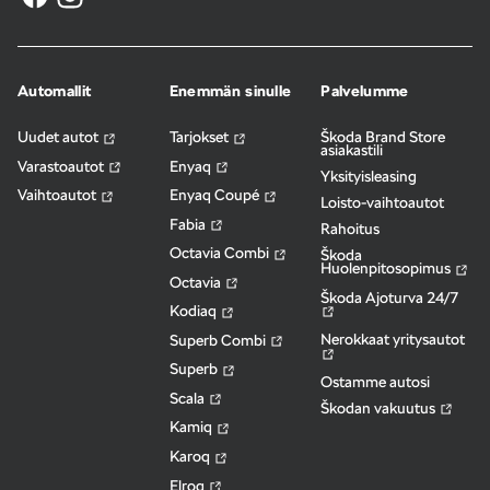
Automallit
Enemmän sinulle
Palvelumme
Uudet autot
Tarjokset
Škoda Brand Store
asiakastili
Varastoautot
Enyaq
Yksityisleasing
Vaihtoautot
Enyaq Coupé
Loisto-vaihtoautot
Fabia
Rahoitus
Octavia Combi
Škoda
Huolenpitosopimus
Octavia
Škoda Ajoturva 24/7
Kodiaq
Nerokkaat yritysautot
Superb Combi
Superb
Ostamme autosi
Scala
Škodan vakuutus
Kamiq
Karoq
Elroq