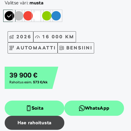
Valitse väri:
musta
2026
16 000 KM
AUTOMAATTI
BENSIINI
39 900 €
Rahoitus esim.
573 €/kk
Soita
WhatsApp
Hae rahoitusta