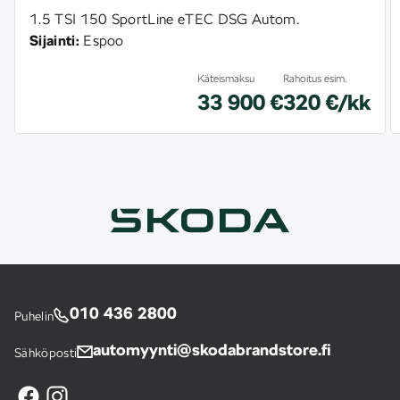
1.5 TSI 150 SportLine eTEC DSG Autom.
Sijainti:
Espoo
Käteismaksu
Rahoitus esim.
33 900 €
320 €/kk
010 436 2800
Puhelin
automyynti@skodabrandstore.fi
Sähköposti