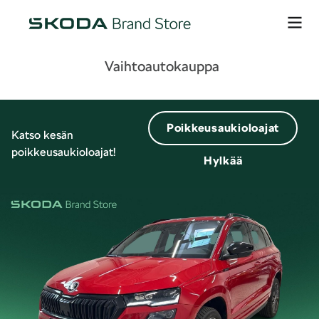
Vaihtoautokauppa
Poikkeusaukioloajat
Katso kesän
poikkeusaukioloajat!
Hylkää