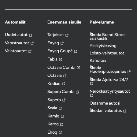
Automallit
Enemmän sinulle
Palvelumme
Uudet autot
Tarjokset
Škoda Brand Store
asiakastili
Varastoautot
Enyaq
Yksityisleasing
Vaihtoautot
Enyaq Coupé
Loisto-vaihtoautot
Fabia
Rahoitus
Octavia Combi
Škoda
Huolenpitosopimus
Octavia
Škoda Ajoturva 24/7
Kodiaq
Nerokkaat yritysautot
Superb Combi
Superb
Ostamme autosi
Scala
Škodan vakuutus
Kamiq
Karoq
Elroq