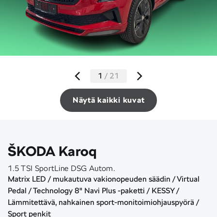
1
/
21
Näytä kaikki kuvat
ŠKODA Karoq
1.5 TSI SportLine DSG Autom.
Matrix LED / mukautuva vakionopeuden säädin / Virtual
Pedal / Technology 8" Navi Plus -paketti / KESSY /
Lämmitettävä, nahkainen sport-monitoimiohjauspyörä /
Sport penkit