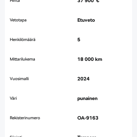
37 900 €
Hinta
Etuveto
Vetotapa
5
Henkilömäärä
18 000 km
Mittarilukema
2024
Vuosimalli
punainen
Väri
OA-9163
Rekisterinumero