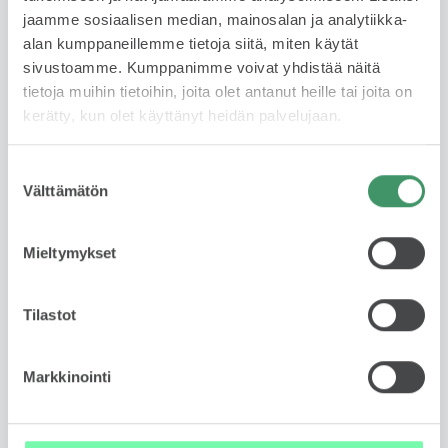
355 € /kk
jaamme sosiaalisen median, mainosalan ja analytiikka-
alan kumppaneillemme tietoja siitä, miten käytät
sivustoamme. Kumppanimme voivat yhdistää näitä
Rahoituksella jaat kustannukset useaan erään ja
tietoja muihin tietoihin, joita olet antanut heille tai joita on
maksat auton sinulle sopivassa aikataulussa. Joustava
kerätty, kun olet käyttänyt heidän palvelujaan.
vaihtoehto, kun et halua maksaa koko summaa
kerralla. Rahoituksen hakeminen on helppoa ja nopea
ja päätöksen saa usein saman tien. Huomioithan, että
Suostumuksen
Välttämätön
rahoitus edellyttää hyväksyttyä luottopäätöstä.
valinta
Lue lisää
Mieltymykset
Tilastot
Yksityisleasing
581 € /kk
Markkinointi
Käytetyn auton leasing on fiksu valinta, jos haluat ajaa
laadukkaalla autolla ilman omistamiseen liittyviä