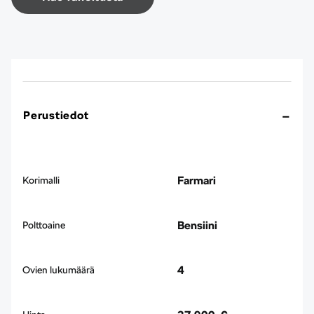
Perustiedot
Farmari
Korimalli
Bensiini
Polttoaine
4
Ovien lukumäärä