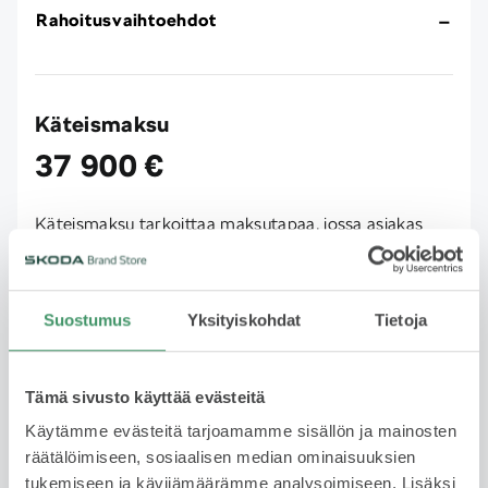
Rahoitusvaihtoehdot
Käteismaksu
37 900 €
Käteismaksu tarkoittaa maksutapaa, jossa asiakas
maksaa autonsa suoraan toimituksen yhteydessä.
Pankkikortti ja tilisiirto toimivat hyvin maksutapana.
Autoa ei voi maksaa luottokortilla. Käteismaksu on
Suostumus
Yksityiskohdat
Tietoja
selkeä ja nopea vaihtoehto, kun haluat hoitaa maksun
kerralla pois.
Tämä sivusto käyttää evästeitä
Käytämme evästeitä tarjoamamme sisällön ja mainosten
räätälöimiseen, sosiaalisen median ominaisuuksien
Rahoitus
tukemiseen ja kävijämäärämme analysoimiseen. Lisäksi