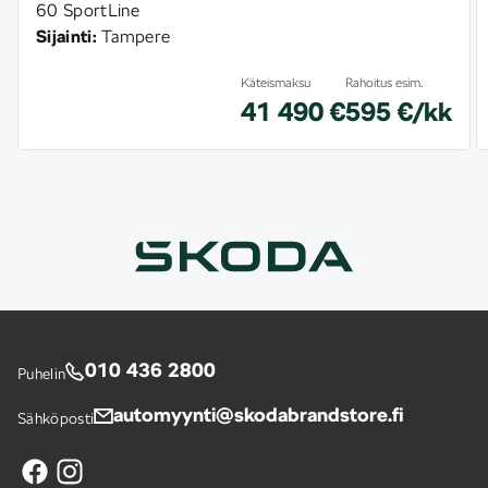
60 SportLine
Sijainti:
Tampere
Käteismaksu
Rahoitus esim.
41 490 €
595 €/kk
010 436 2800
Puhelin
automyynti@skodabrandstore.fi
Sähköposti