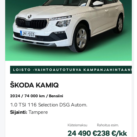
LOISTO -VAIHTOAUTOTURVA
KAMPANJAHINTAAN!
ŠKODA KAMIQ
2024
74 000 km
Bensiini
1.0 TSI 116 Selection DSG Autom.
Sijainti:
Tampere
Käteismaksu
Rahoitus esim.
24 490 €
238 €/kk