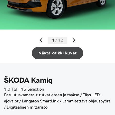
1
/
12
Näytä kaikki kuvat
ŠKODA Kamiq
1.0 TSI 116 Selection
Peruutuskamera + tutkat eteen ja taakse / Täys-LED-
ajovalot / Langaton SmartLink / Lämmitettävä ohjauspyörä
/ Digitaalinen mittaristo