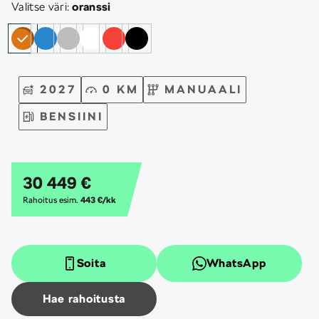
Valitse väri:
oranssi
2027
0 KM
MANUAALI
BENSIINI
30 449 €
Rahoitus esim.
443 €/kk
Soita
WhatsApp
Hae rahoitusta