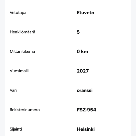
Etuveto
Vetotapa
5
Henkilömäärä
0 km
Mittarilukema
2027
Vuosimalli
oranssi
Väri
FSZ-954
Rekisterinumero
Helsinki
Sijainti