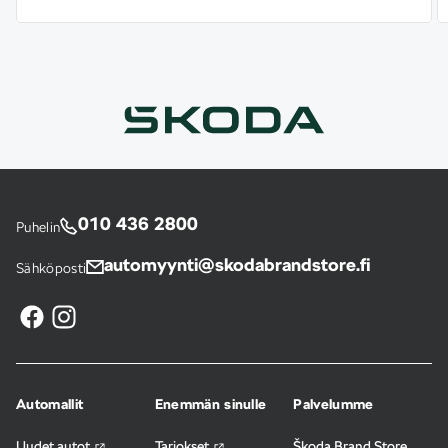
010 436 2800
Puhelin
automyynti@skodabrandstore.fi
Sähköposti
Automallit
Enemmän sinulle
Palvelumme
Uudet autot
Tarjokset
Škoda Brand Store