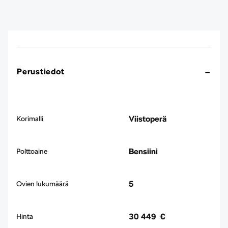
Perustiedot
Viistoperä
Korimalli
Bensiini
Polttoaine
5
Ovien lukumäärä
30 449 €
Hinta