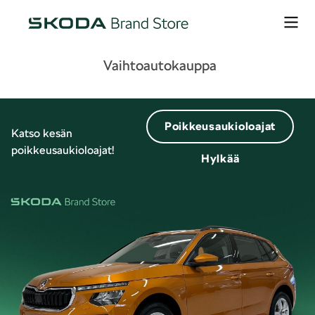
Vaihtoautokauppa
Poikkeusaukioloajat
Katso kesän
poikkeusaukioloajat!
Hylkää