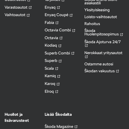
asiakastili
Varastoautot
Enyaq
Yksityisleasing
Vaihtoautot
Enyaq Coupé
Loisto-vaihtoautot
Fabia
Rahoitus
Octavia Combi
Škoda
Huolenpitosopimus
Octavia
Škoda Ajoturva 24/7
Kodiaq
Nerokkaat yritysautot
Superb Combi
Superb
Ostamme autosi
Scala
Škodan vakuutus
Kamiq
Karoq
Elroq
Huollot ja
Lisää Škodalta
lisävarusteet
Škoda Magazine