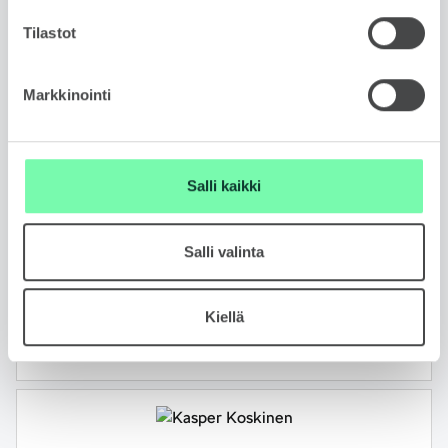
Tilastot
Markkinointi
MIIRO HÄMÄLÄINEN
Salli kaikki
Automyyjä
FIN, ENG
Salli valinta
050 407 7113
WhatsApp
Kiellä
miiro.hamalainen@skodabrandstore.fi