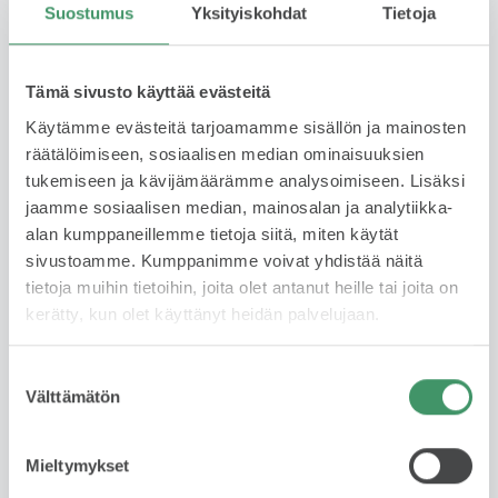
Suostumus
Yksityiskohdat
Tietoja
Tämä sivusto käyttää evästeitä
Käytämme evästeitä tarjoamamme sisällön ja mainosten
räätälöimiseen, sosiaalisen median ominaisuuksien
tukemiseen ja kävijämäärämme analysoimiseen. Lisäksi
JESSE HARDÉN
jaamme sosiaalisen median, mainosalan ja analytiikka-
alan kumppaneillemme tietoja siitä, miten käytät
Automyyjä
sivustoamme. Kumppanimme voivat yhdistää näitä
FIN, ENG
tietoja muihin tietoihin, joita olet antanut heille tai joita on
kerätty, kun olet käyttänyt heidän palvelujaan.
044 335 0035
WhatsApp
Suostumuksen
Välttämätön
valinta
jesse.harden@skodabrandstore.fi
Mieltymykset