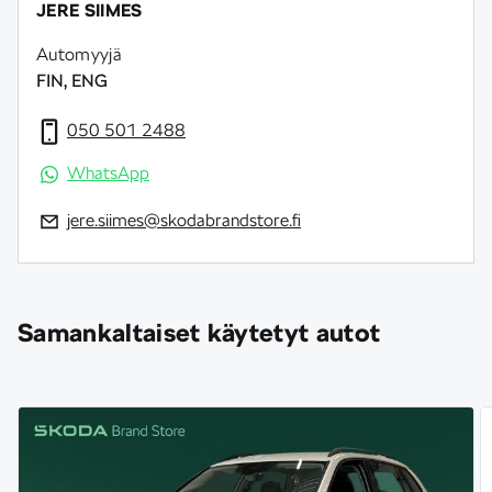
JERE SIIMES
Automyyjä
FIN, ENG
050 501 2488
WhatsApp
jere.siimes@skodabrandstore.fi
Samankaltaiset käytetyt autot