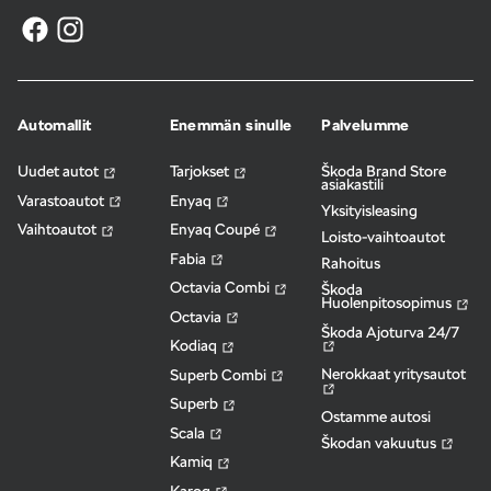
Automallit
Enemmän sinulle
Palvelumme
Uudet autot
Tarjokset
Škoda Brand Store
asiakastili
Varastoautot
Enyaq
Yksityisleasing
Vaihtoautot
Enyaq Coupé
Loisto-vaihtoautot
Fabia
Rahoitus
Octavia Combi
Škoda
Huolenpitosopimus
Octavia
Škoda Ajoturva 24/7
Kodiaq
Nerokkaat yritysautot
Superb Combi
Superb
Ostamme autosi
Scala
Škodan vakuutus
Kamiq
Karoq