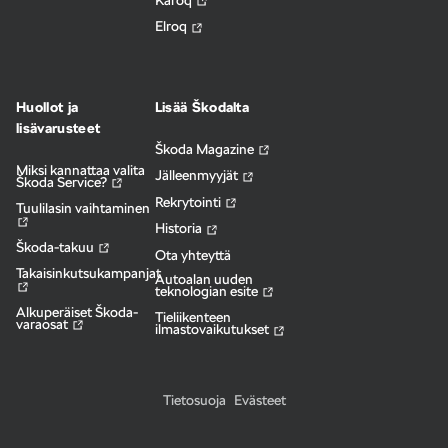
Elroq
Huollot ja
Lisää Škodalta
lisävarusteet
Škoda Magazine
Miksi kannattaa valita
Jälleenmyyjät
Škoda Service?
Rekrytointi
Tuulilasin vaihtaminen
Historia
Škoda-takuu
Ota yhteyttä
Takaisinkutsukampanjat
Autoalan uuden
teknologian esite
Alkuperäiset Škoda-
Tieliikenteen
varaosat
ilmastovaikutukset
Tietosuoja
Evästeet