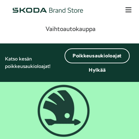
Vaihtoautokauppa
Poikkeusaukioloajat
Katso kesän
poikkeusaukioloajat!
Hylkää