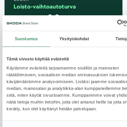
Loisto-vaihtoautoturva
0 €
590 €
12kk tai 20 000km
590 €
1180 €
24kk tai 40 000km
Suostumus
Yksityiskohdat
Tietoj
Lue lisää Loistovaihtoautoista
Tämä sivusto käyttää evästeitä
Käytämme evästeitä tarjoamamme sisällön ja mainosten
räätälöimiseen, sosiaalisen median ominaisuuksien tukemise
Škoda Huoleton
kävijämäärämme analysoimiseen. Lisäksi jaamme sosiaalis
Škoda Huoleton on Huolenpitosopimus, jolla
median, mainosalan ja analytiikka-alan kumppaneillemme tie
varmistat parhaan jälleenmyyntiarvon
siitä, miten käytät sivustoamme. Kumppanimme voivat yhdis
vaihtoautollesi. Laadukkaasti huollettu auto on
näitä tietoja muihin tietoihin, joita olet antanut heille tai joita o
käytetyn auton ostajalle luotettavin vaihtoehto.
kerätty, kun olet käyttänyt heidän palvelujaan.
Škoda Huolenpitosopimuksella saat
kuukausimaksuja vastaan oikeuden huollattaa ja
korjauttaa autoasi missä tahansa valtuutetussa