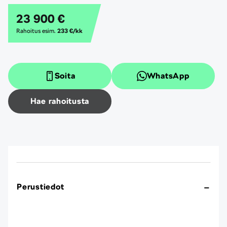
23 900 €
Rahoitus esim.
233 €/kk
Soita
WhatsApp
Hae rahoitusta
Perustiedot