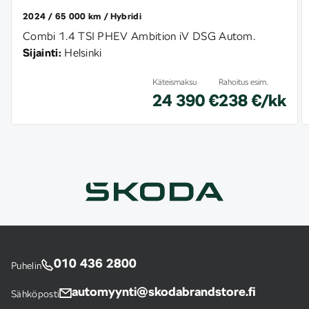
2024
65 000 km
Hybridi
Combi 1.4 TSI PHEV Ambition iV DSG Autom.
Sijainti:
Helsinki
Käteismaksu
Rahoitus esim.
24 390 €
238 €/kk
010 436 2800
Puhelin
automyynti@skodabrandstore.fi
Sähköposti