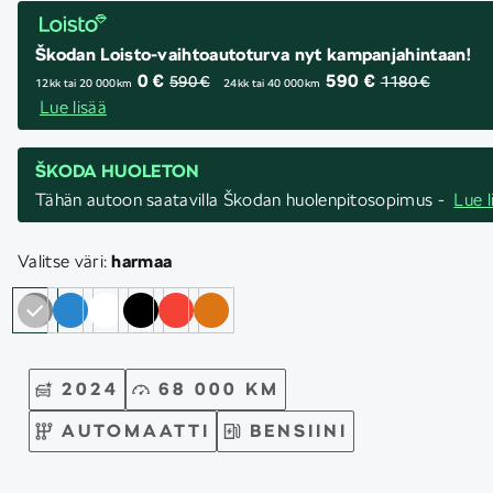
Škodan Loisto-vaihtoautoturva nyt kampanjahintaan!
0 €
590 €
590 €
1180 €
12kk tai 20 000km
24kk tai 40 000km
Lue lisää
ŠKODA HUOLETON
Tähän autoon saatavilla Škodan huolenpitosopimus -
Lue l
Valitse väri:
harmaa
2024
68 000 KM
AUTOMAATTI
BENSIINI