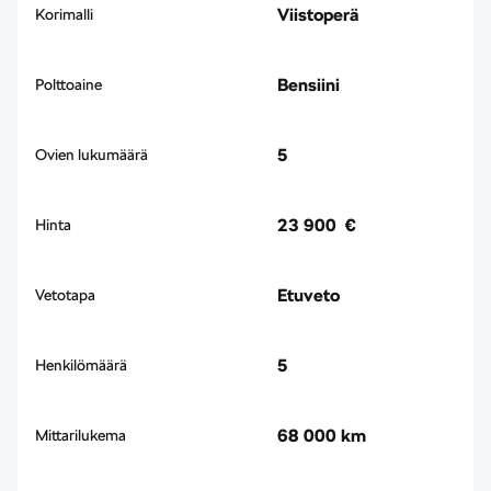
Viistoperä
Korimalli
Bensiini
Polttoaine
5
Ovien lukumäärä
23 900 €
Hinta
Etuveto
Vetotapa
5
Henkilömäärä
68 000 km
Mittarilukema