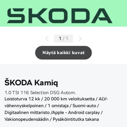
1
/
1
Näytä kaikki kuvat
ŠKODA Kamiq
1.0 TSI 116 Selection DSG Autom.
Loistoturva 12 kk / 20 000 km veloituksetta / ALV-
vähennyskelpoinen / 1 omistaja / Suomi-auto /
Digitaalinen mittaristo /Apple - Android carplay /
Vakionopeudensäädin / Pysäköintitutka takana