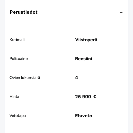
Perustiedot
Viistoperä
Korimalli
Bensiini
Polttoaine
4
Ovien lukumäärä
25 900 €
Hinta
Etuveto
Vetotapa