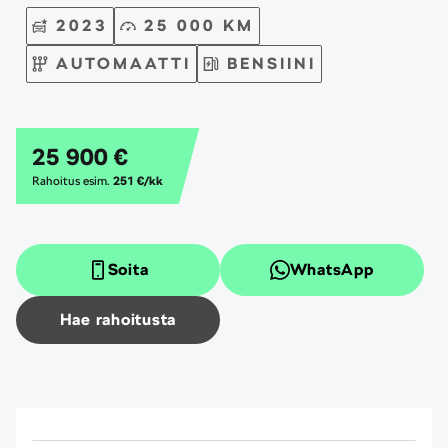
2023
25 000 KM
AUTOMAATTI
BENSIINI
25 900 €
Rahoitus esim.
251 €/kk
Soita
WhatsApp
Hae rahoitusta