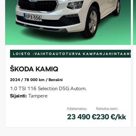
LOISTO -VAIHTOAUTOTURVA
KAMPANJAHINTAAN!
ŠKODA KAMIQ
2024
78 000 km
Bensiini
1.0 TSI 116 Selection DSG Autom.
Sijainti:
Tampere
Käteismaksu
Rahoitus esim.
23 490 €
230 €/kk