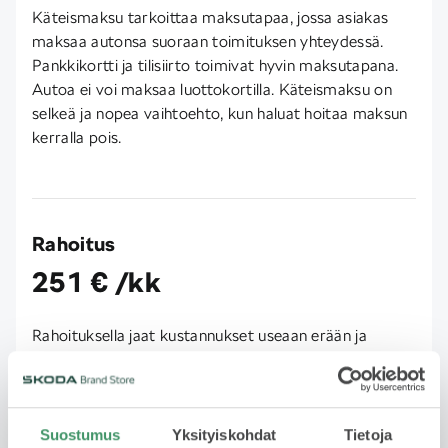
Käteismaksu tarkoittaa maksutapaa, jossa asiakas
maksaa autonsa suoraan toimituksen yhteydessä.
Pankkikortti ja tilisiirto toimivat hyvin maksutapana.
Autoa ei voi maksaa luottokortilla. Käteismaksu on
selkeä ja nopea vaihtoehto, kun haluat hoitaa maksun
kerralla pois.
Rahoitus
251 € /kk
Rahoituksella jaat kustannukset useaan erään ja
maksat auton sinulle sopivassa aikataulussa. Joustava
vaihtoehto, kun et halua maksaa koko summaa
kerralla. Rahoituksen hakeminen on helppoa ja nopea
ja päätöksen saa usein saman tien. Huomioithan, että
Suostumus
Yksityiskohdat
Tietoja