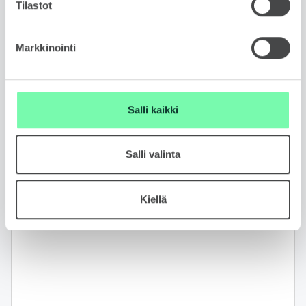
Tilastot
Rahoituslaskuri
Markkinointi
Salli kaikki
Ota yhteyttä myyjään
Salli valinta
Jätä yhteydenottopyyntö
Kiellä