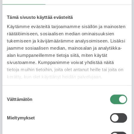
rahoitus edellyttää hyväksyttyä luottopäätöstä.
Lue lisää
Tämä sivusto käyttää evästeitä
Käytämme evästeitä tarjoamamme sisällön ja mainosten
räätälöimiseen, sosiaalisen median ominaisuuksien
Yksityisleasing
tukemiseen ja kävijämäärämme analysoimiseen. Lisäksi
jaamme sosiaalisen median, mainosalan ja analytiikka-
Kysy saatavuudesta
alan kumppaneillemme tietoja siitä, miten käytät
sivustoamme. Kumppanimme voivat yhdistää näitä
Käytetyn auton leasing on fiksu valinta, jos haluat ajaa
tietoja muihin tietoihin, joita olet antanut heille tai joita on
laadukkaalla autolla ilman omistamiseen liittyviä
kerätty, kun olet käyttänyt heidän palvelujaan.
riskejä tai sitoutumista pitkäksi aikaa. Sopimuskausi
1-3 vuotta ja kilometrimäärä 10 tkm, 15 tkm tai 20
Suostumuksen
tkm/ vuosi. Leasing tarjoaa huolettoman tavan
Välttämätön
valinta
autoilla – maksat vain käytöstä, et omistuksesta.
Lue lisää
Mieltymykset