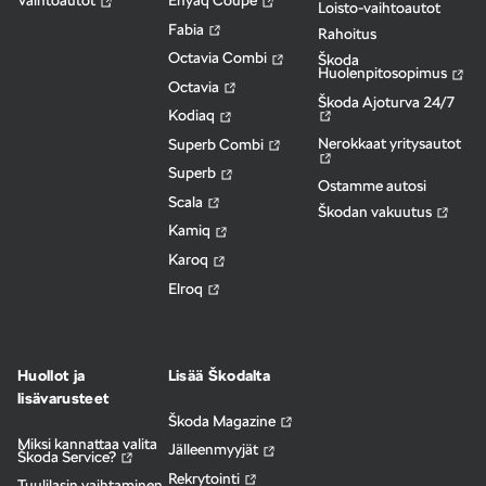
Vaihtoautot
Enyaq Coupé
Loisto-vaihtoautot
Fabia
Rahoitus
Octavia Combi
Škoda
Huolenpitosopimus
Octavia
Škoda Ajoturva 24/7
Kodiaq
Nerokkaat yritysautot
Superb Combi
Superb
Ostamme autosi
Scala
Škodan vakuutus
Kamiq
Karoq
Elroq
Huollot ja
Lisää Škodalta
lisävarusteet
Škoda Magazine
Miksi kannattaa valita
Jälleenmyyjät
Škoda Service?
Rekrytointi
Tuulilasin vaihtaminen