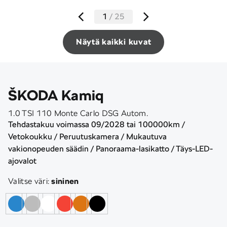
1
/
25
Näytä kaikki kuvat
ŠKODA Kamiq
1.0 TSI 110 Monte Carlo DSG Autom.
Tehdastakuu voimassa 09/2028 tai 100000km /
Vetokoukku / Peruutuskamera / Mukautuva
vakionopeuden säädin / Panoraama-lasikatto / Täys-LED-
ajovalot
Valitse väri:
sininen