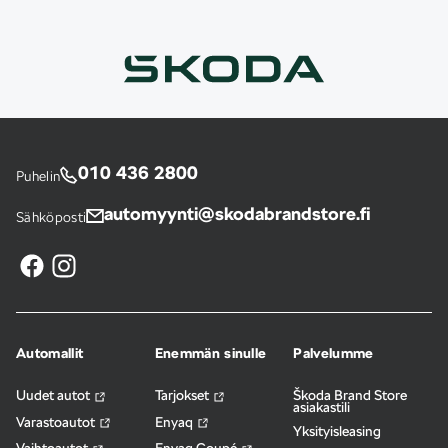
010 436 2800
Puhelin
automyynti@skodabrandstore.fi
Sähköposti
Automallit
Enemmän sinulle
Palvelumme
Uudet autot
Tarjokset
Škoda Brand Store
asiakastili
Varastoautot
Enyaq
Yksityisleasing