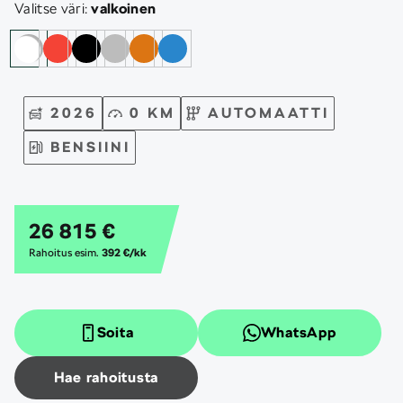
Valitse väri:
valkoinen
2026
0 KM
AUTOMAATTI
BENSIINI
26 815 €
Rahoitus esim.
392 €/kk
Soita
WhatsApp
Hae rahoitusta