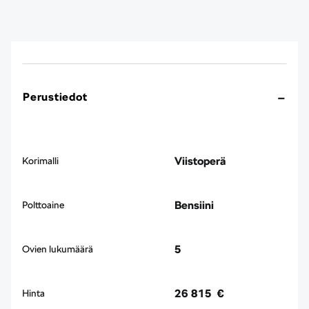
Perustiedot
Viistoperä
Korimalli
Bensiini
Polttoaine
5
Ovien lukumäärä
26 815 €
Hinta