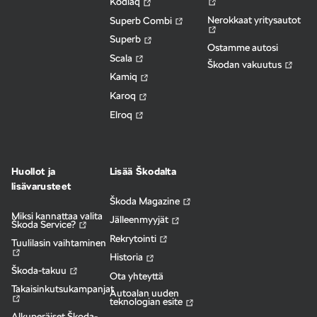
Kodiaq
Nerokkaat yritysautot
Superb Combi
Superb
Ostamme autosi
Scala
Škodan vakuutus
Kamiq
Karoq
Elroq
Huollot ja
Lisää Škodalta
lisävarusteet
Škoda Magazine
Miksi kannattaa valita
Jälleenmyyjät
Škoda Service?
Rekrytointi
Tuulilasin vaihtaminen
Historia
Škoda-takuu
Ota yhteyttä
Takaisinkutsukampanjat
Autoalan uuden
teknologian esite
Alkuperäiset Škoda-