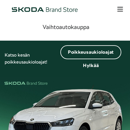
Vaihtoautokauppa
Poikkeusaukioloajat
Katso kesän
poikkeusaukioloajat!
Hylkää