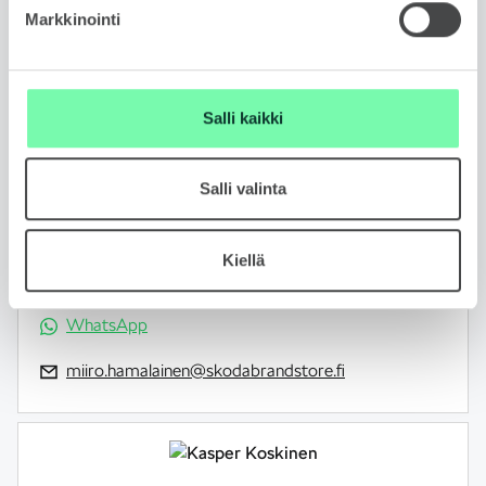
Markkinointi
Salli kaikki
MIIRO HÄMÄLÄINEN
Salli valinta
Automyyjä
FIN, ENG
Kiellä
050 407 7113
WhatsApp
miiro.hamalainen@skodabrandstore.fi