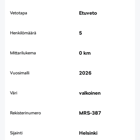
Etuveto
Vetotapa
5
Henkilömäärä
0 km
Mittarilukema
2026
Vuosimalli
valkoinen
Väri
MRS-387
Rekisterinumero
Helsinki
Sijainti