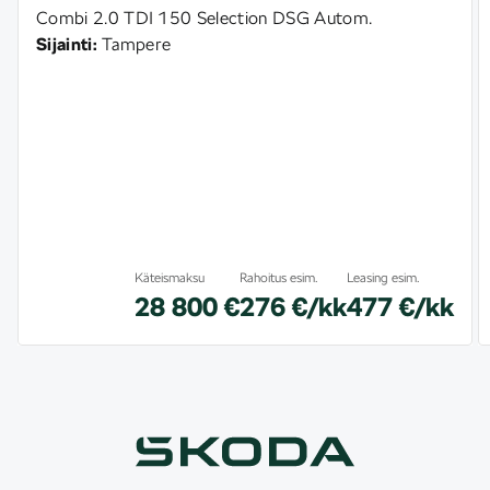
Combi 2.0 TDI 150 Selection DSG Autom.
Sijainti:
Tampere
Käteismaksu
Rahoitus esim.
Leasing esim.
28 800 €
276 €/kk
477 €/kk