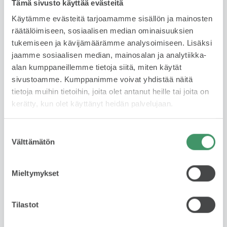
Tämä sivusto käyttää evästeitä
Käytämme evästeitä tarjoamamme sisällön ja mainosten
räätälöimiseen, sosiaalisen median ominaisuuksien
tukemiseen ja kävijämäärämme analysoimiseen. Lisäksi
jaamme sosiaalisen median, mainosalan ja analytiikka-
alan kumppaneillemme tietoja siitä, miten käytät
sivustoamme. Kumppanimme voivat yhdistää näitä
JESSE HARDÉN
tietoja muihin tietoihin, joita olet antanut heille tai joita on
kerätty, kun olet käyttänyt heidän palvelujaan.
Automyyjä
FIN, ENG
Suostumuksen
Välttämätön
valinta
044 335 0035
WhatsApp
Mieltymykset
jesse.harden@skodabrandstore.fi
Tilastot