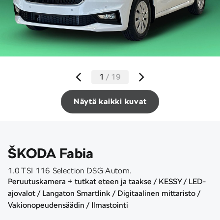
1
/
19
Näytä kaikki kuvat
ŠKODA Fabia
1.0 TSI 116 Selection DSG Autom.
Peruutuskamera + tutkat eteen ja taakse / KESSY / LED-
ajovalot / Langaton Smartlink / Digitaalinen mittaristo /
Vakionopeudensäädin / Ilmastointi