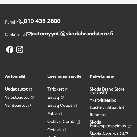
010 436 2800
Puhelin
automyynti@skodabrandstore.fi
Sähköposti
Automallit
Enemmän sinulle
Palvelumme
Uudet autot
Tarjokset
Škoda Brand Store
asiakastili
Varastoautot
Enyaq
Yksityisleasing
Vaihtoautot
Enyaq Coupé
Loisto-vaihtoautot
Fabia
Rahoitus
Octavia Combi
Škoda
Huolenpitosopimus
Octavia
Škoda Ajoturva 24/7