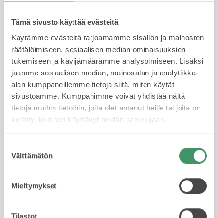
Tämä sivusto käyttää evästeitä
Käytämme evästeitä tarjoamamme sisällön ja mainosten
räätälöimiseen, sosiaalisen median ominaisuuksien
tukemiseen ja kävijämäärämme analysoimiseen. Lisäksi
jaamme sosiaalisen median, mainosalan ja analytiikka-
JESSE HARDÉN
alan kumppaneillemme tietoja siitä, miten käytät
Automyyjä
sivustoamme. Kumppanimme voivat yhdistää näitä
FIN, ENG
tietoja muihin tietoihin, joita olet antanut heille tai joita on
kerätty, kun olet käyttänyt heidän palvelujaan.
044 335 0035
Suostumuksen
WhatsApp
Välttämätön
valinta
jesse.harden@skodabrandstore.fi
Mieltymykset
Tilastot