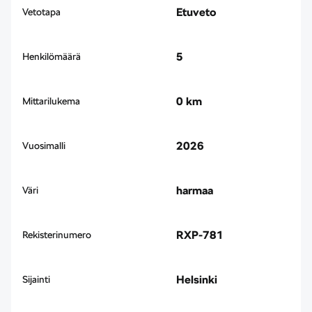
Etuveto
Vetotapa
5
Henkilömäärä
0 km
Mittarilukema
2026
Vuosimalli
harmaa
Väri
RXP-781
Rekisterinumero
Helsinki
Sijainti