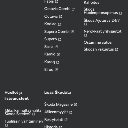
Fabia
Rahoitus
Octavia Combi
Škoda
Huolenpitosopimus
Octavia
Škoda Ajoturva 24/7
Kodiaq
Nerokkaat yritysautot
Superb Combi
Superb
Ostamme autosi
Scala
Škodan vakuutus
Kamiq
Karoq
Elroq
Huollot ja
Lisää Škodalta
lisävarusteet
Škoda Magazine
Miksi kannattaa valita
Jälleenmyyjät
Škoda Service?
Rekrytointi
Tuulilasin vaihtaminen
Historia