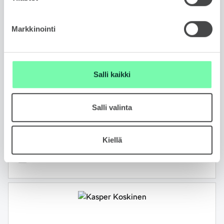
Markkinointi
MIIRO HÄMÄLÄINEN
Salli kaikki
Automyyjä
FIN, ENG
Salli valinta
050 407 7113
WhatsApp
Kiellä
miiro.hamalainen@skodabrandstore.fi