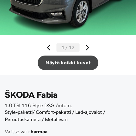
1
/
12
Näytä kaikki kuvat
ŠKODA Fabia
1.0 TSI 116 Style DSG Autom.
Style-paketti/ Comfort-paketti / Led-ajovalot /
Peruutuskamera / Metalliväri
Valitse väri:
harmaa