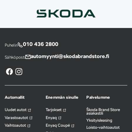
010 436 2800
Puhelin
automyynti@skodabrandstore.fi
Sähköposti
Automallit
Enemmän sinulle
Palvelumme
Uudet autot
Tarjokset
Škoda Brand Store
asiakastili
Varastoautot
Enyaq
Yksityisleasing
Vaihtoautot
Enyaq Coupé
Loisto-vaihtoautot