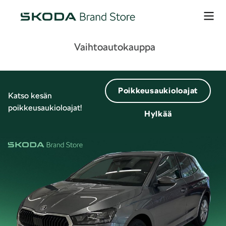
Vaihtoautokauppa
Poikkeusaukioloajat
Katso kesän
poikkeusaukioloajat!
Hylkää