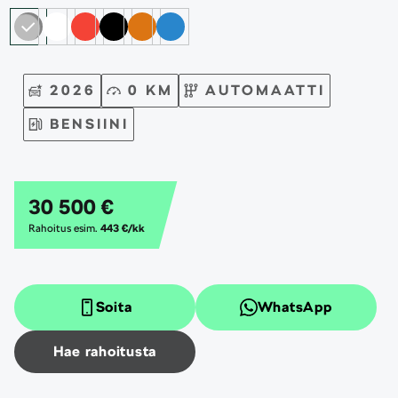
2026
0 KM
AUTOMAATTI
BENSIINI
30 500 €
Rahoitus esim.
443 €/kk
Soita
WhatsApp
Hae rahoitusta