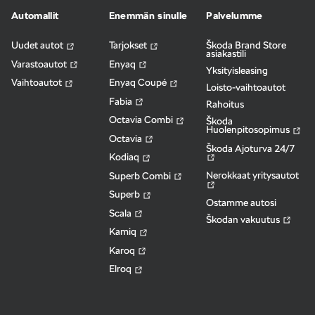
Automallit
Enemmän sinulle
Palvelumme
Uudet autot
Tarjokset
Škoda Brand Store
asiakastili
Varastoautot
Enyaq
Yksityisleasing
Vaihtoautot
Enyaq Coupé
Loisto-vaihtoautot
Fabia
Rahoitus
Octavia Combi
Škoda
Huolenpitosopimus
Octavia
Škoda Ajoturva 24/7
Kodiaq
Nerokkaat yritysautot
Superb Combi
Superb
Ostamme autosi
Scala
Škodan vakuutus
Kamiq
Karoq
Elroq