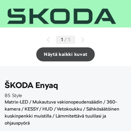
1
/
1
Näytä kaikki kuvat
ŠKODA Enyaq
85 Style
Matrix-LED / Mukautuva vakionopeudensäädin / 360-
kamera / KESSY / HUD / Vetokoukku / Sähkösäätöinen
kuskinpenkki muistilla / Lämmitettävä tuulilasi ja
ohjauspyörä