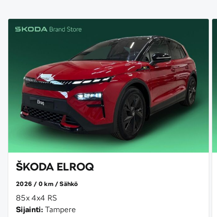
ŠKODA ELROQ
2026
0 km
Sähkö
85x 4x4 RS
Sijainti:
Tampere