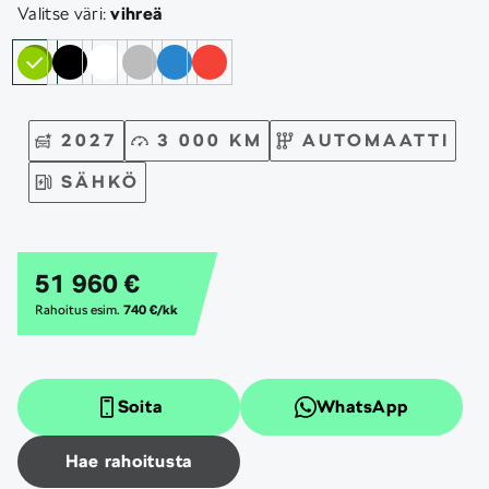
Valitse väri:
vihreä
2027
3 000 KM
AUTOMAATTI
SÄHKÖ
51 960 €
Rahoitus esim.
740 €/kk
Soita
WhatsApp
Hae rahoitusta