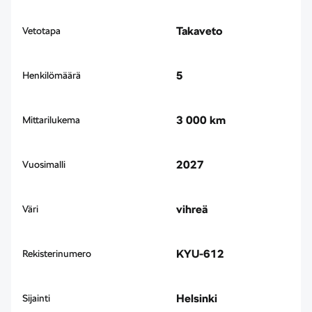
Takaveto
Vetotapa
5
Henkilömäärä
3 000 km
Mittarilukema
2027
Vuosimalli
vihreä
Väri
KYU-612
Rekisterinumero
Helsinki
Sijainti