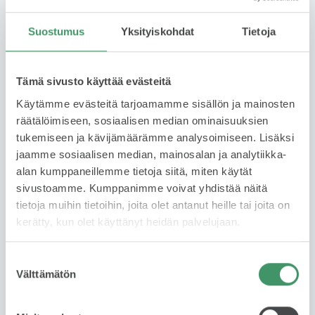
740 € /kk
Suostumus
Yksityiskohdat
Tietoja
Rahoituksella jaat kustannukset useaan erään ja
maksat auton sinulle sopivassa aikataulussa. Joustava
vaihtoehto, kun et halua maksaa koko summaa
Tämä sivusto käyttää evästeitä
kerralla. Rahoituksen hakeminen on helppoa ja nopea
Käytämme evästeitä tarjoamamme sisällön ja mainosten
ja päätöksen saa usein saman tien. Huomioithan, että
räätälöimiseen, sosiaalisen median ominaisuuksien
rahoitus edellyttää hyväksyttyä luottopäätöstä.
tukemiseen ja kävijämäärämme analysoimiseen. Lisäksi
Lue lisää
jaamme sosiaalisen median, mainosalan ja analytiikka-
alan kumppaneillemme tietoja siitä, miten käytät
sivustoamme. Kumppanimme voivat yhdistää näitä
tietoja muihin tietoihin, joita olet antanut heille tai joita on
Yksityisleasing
kerätty, kun olet käyttänyt heidän palvelujaan.
Kysy saatavuudesta
Suostumuksen
Välttämätön
valinta
Käytetyn auton leasing on fiksu valinta, jos haluat ajaa
laadukkaalla autolla ilman omistamiseen liittyviä
riskejä tai sitoutumista pitkäksi aikaa. Sopimuskausi