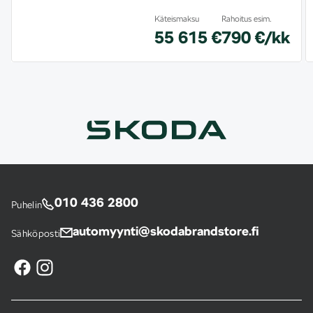
Käteismaksu
Rahoitus esim.
55 615 €
790 €/kk
010 436 2800
Puhelin
automyynti@skodabrandstore.fi
Sähköposti