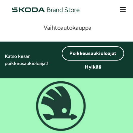
Vaihtoautokauppa
Poikkeusaukioloajat
Katso kesän
poikkeusaukioloajat!
Hylkää