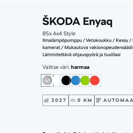
ŠKODA Enyaq
85x 4x4 Style
Ilmalämpöpumppu / Vetokoukku / Kessy / 
kamerat / Mukautuva vakionopeudensäädin 
Lämmitettävä ohjauspyörä ja tuulilasi
Valitse väri:
harmaa
2027
0 KM
AUTOMAA