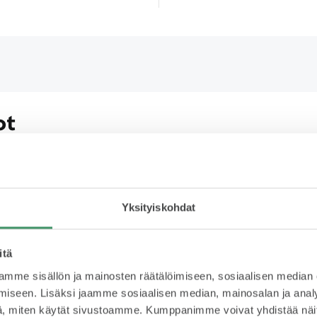
ot
Rahoitus
Yks
Yksityiskohdat
831 € /kk
K
s
itä
Rahoituksella jaat kustannukset
mme sisällön ja mainosten räätälöimiseen, sosiaalisen median
useaan erään ja maksat auton
iseen. Lisäksi jaamme sosiaalisen median, mainosalan ja analy
Käyt
sinulle sopivassa aikataulussa.
, miten käytät sivustoamme. Kumppanimme voivat yhdistää näitä t
vali