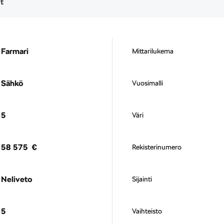
t
Farmari
Mittarilukema
Sähkö
Vuosimalli
5
Väri
58 575 €
Rekisterinumero
Neliveto
Sijainti
5
Vaihteisto