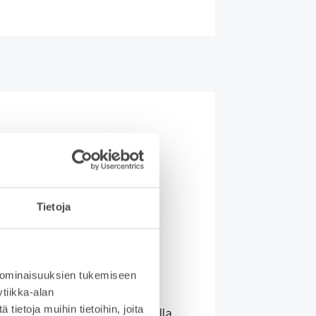
ityisleasing
Tietoja
ysy
aatavuudesta
 ominaisuuksien tukemiseen
tiikka-alan
etyn auton leasing on fiksu
ietoja muihin tietoihin, joita
nta, jos haluat ajaa laadukkaalla