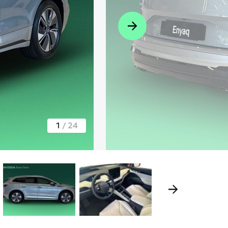
1
/
24