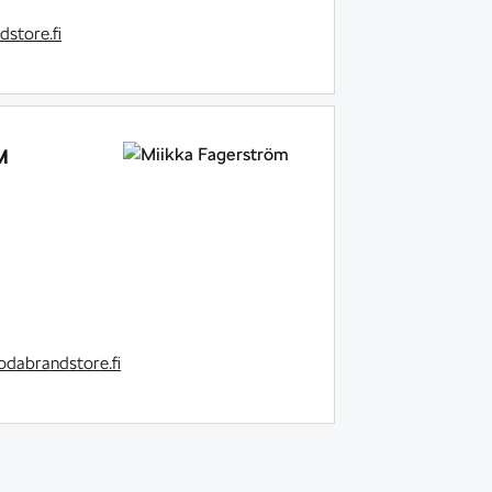
store.fi
M
dabrandstore.fi