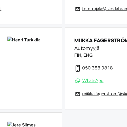
i
tomi.rajala@skodabrand
MIIKKA FAGERSTRÖ
Automyyjä
FIN, ENG
050 388 9818
WhatsApp
miikka.fagerstrom@sko