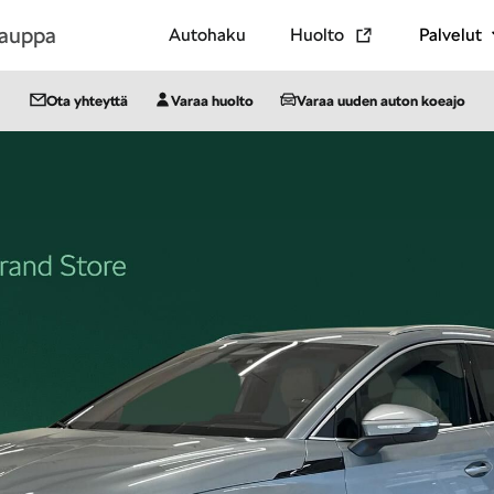
kauppa
Autohaku
Huolto
Palvelut
Ota yhteyttä
Varaa huolto
Varaa uuden auton koeajo