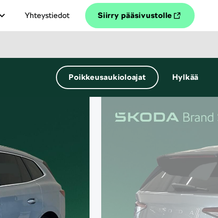
Yhteystiedot
Siirry pääsivustolle
Poikkeusaukioloajat
Hylkää