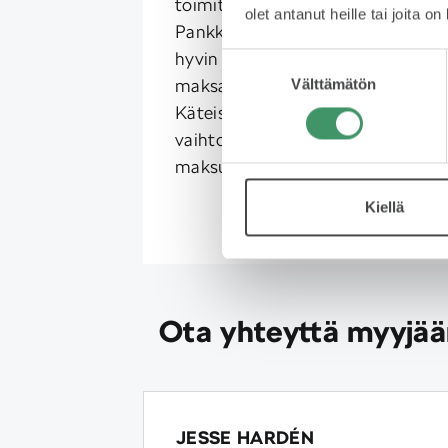
toimituksen yhteydessä.
olet antanut heille tai joita o
Pankkikortti ja tilisiirto toimivat
hyvin maksutapana. Autoa ei voi
Suostumuksen
maksaa luottokortilla.
Välttämätön
valinta
Käteismaksu on selkeä ja nopea
vaihtoehto, kun haluat hoitaa
maksun kerralla pois.
Kiellä
Ota yhteyttä myyjä
JESSE HARDÉN