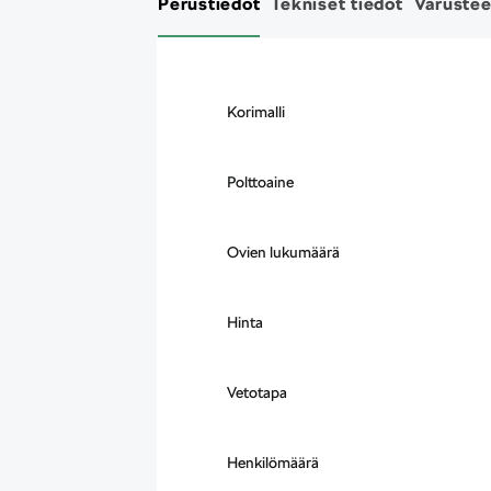
Perustiedot
Tekniset tiedot
Varustee
Korimalli
Polttoaine
Ovien lukumäärä
Hinta
Vetotapa
Henkilömäärä