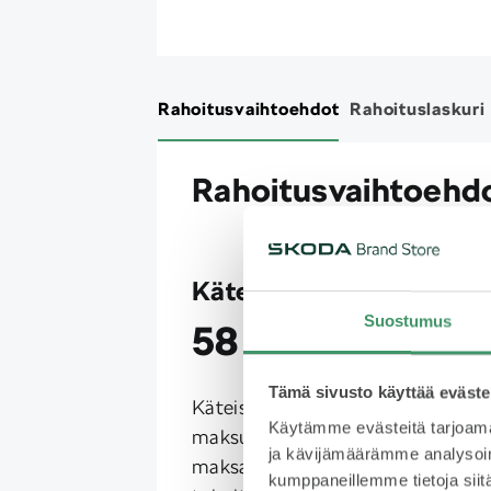
Rahoitusvaihtoehdot
Rahoituslaskuri
Rahoitusvaihtoehd
Käteismaksu
Suostumus
58 575 €
Tämä sivusto käyttää eväste
Käteismaksu tarkoittaa
Käytämme evästeitä tarjoama
maksutapaa, jossa asiakas
ja kävijämäärämme analysoim
maksaa autonsa suoraan
kumppaneillemme tietoja siitä