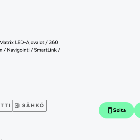
Matrix LED-Ajovalot / 360
/ Navigointi / SmartLink /
TTI
SÄHKÖ
Soita