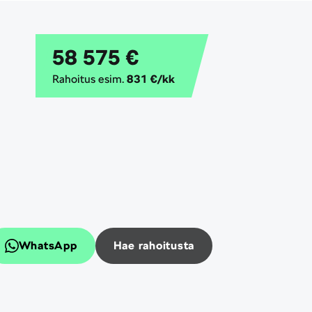
58 575 €
Rahoitus esim.
831 €/kk
WhatsApp
Hae rahoitusta