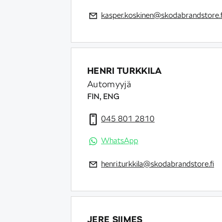
kasper.koskinen@skodabrandstore.f
HENRI TURKKILA
Automyyjä
FIN, ENG
045 801 2810
WhatsApp
henri.turkkila@skodabrandstore.fi
JERE SIIMES