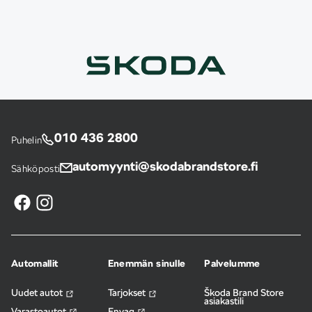
010 436 2800
Puhelin
automyynti@skodabrandstore.fi
Sähköposti
Automallit
Enemmän sinulle
Palvelumme
Uudet autot
Tarjokset
Škoda Brand Store
asiakastili
Varastoautot
Enyaq