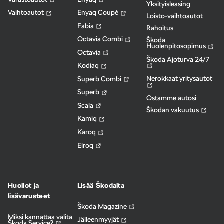
Yksityisleasing
Vaihtoautot
Enyaq Coupé
Loisto-vaihtoautot
Fabia
Rahoitus
Octavia Combi
Škoda
Huolenpitosopimus
Octavia
Škoda Ajoturva 24/7
Kodiaq
Nerokkaat yritysautot
Superb Combi
Superb
Ostamme autosi
Scala
Škodan vakuutus
Kamiq
Karoq
Elroq
Huollot ja
Lisää Škodalta
lisävarusteet
Škoda Magazine
Miksi kannattaa valita
Jälleenmyyjät
Škoda Service?