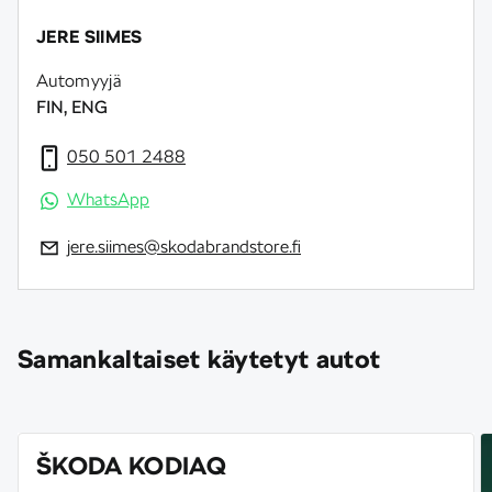
JERE SIIMES
Automyyjä
FIN, ENG
050 501 2488
WhatsApp
jere.siimes@skodabrandstore.fi
Samankaltaiset käytetyt autot
ŠKODA KODIAQ