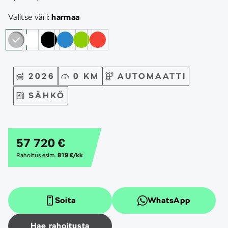
Valitse väri:
harmaa
2026
0 KM
AUTOMAATTI
SÄHKÖ
57 720 €
Rahoitus esim.
819 €/kk
Soita
WhatsApp
Hae rahoitusta