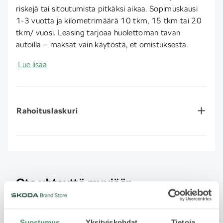
riskejä tai sitoutumista pitkäksi aikaa. Sopimuskausi
1-3 vuotta ja kilometrimäärä 10 tkm, 15 tkm tai 20
tkm/ vuosi. Leasing tarjoaa huolettoman tavan
autoilla – maksat vain käytöstä, et omistuksesta.
Lue lisää
Rahoituslaskuri
Ota yhteyttä myyjään
Jätä yhteydenottopyyntö
Suostumus
Yksityiskohdat
Tietoja