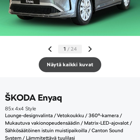
1
/
24
Näytä kaikki kuvat
ŠKODA Enyaq
85x 4x4 Style
Lounge-designvalinta / Vetokoukku / 360°-kamera /
Mukautuva vakionopeudensäädin / Matrix-LED-ajovalot /
Sähkösäätöinen istuin muistipaikoilla / Canton Sound
System / Lämmitettävä tuulilasi