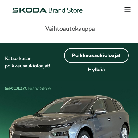
Vaihtoautokauppa
Poikkeusaukioloajat
Katso kesän
poikkeusaukioloajat!
Hylkää