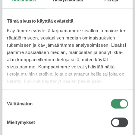
Tämä sivusto käyttää evästeitä
Käytämme evästeitä tarjoamamme sisällön ja mainosten
räätälöimiseen, sosiaalisen median ominaisuuksien
tukemiseen ja kävijämäärämme analysoimiseen. Lisäksi
jaamme sosiaalisen median, mainosalan ja analytiikka-
alan kumppaneillemme tietoja siitä, miten käytät
JESSE HARDÉN
sivustoamme. Kumppanimme voivat yhdistää näitä
Automyyjä
tietoja muihin tietoihin, joita olet antanut heille tai joita on
FIN, ENG
kerätty, kun olet käyttänyt heidän palvelujaan.
044 335 0035
Suostumuksen
Välttämätön
valinta
WhatsApp
jesse.harden@skodabrandstore.fi
Mieltymykset