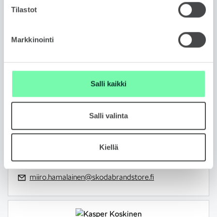
Tilastot
Markkinointi
Salli kaikki
MIIRO HÄMÄLÄINEN
Automyyjä
FIN, ENG
Salli valinta
050 407 7113
Kiellä
WhatsApp
miiro.hamalainen@skodabrandstore.fi