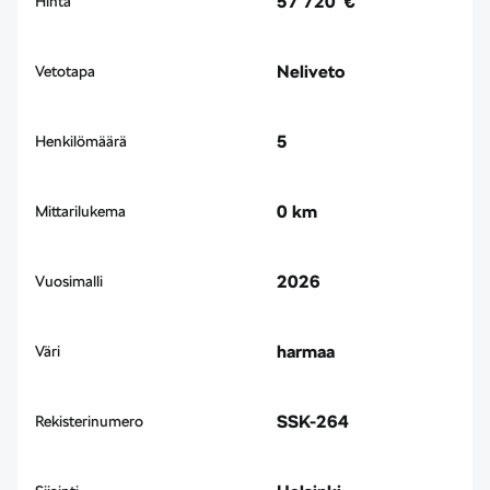
57 720 €
Hinta
Neliveto
Vetotapa
5
Henkilömäärä
0 km
Mittarilukema
2026
Vuosimalli
harmaa
Väri
SSK-264
Rekisterinumero