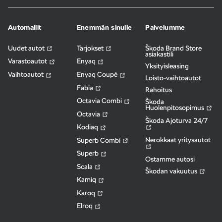
Automallit
Enemmän sinulle
Palvelumme
Uudet autot
Tarjokset
Škoda Brand Store
asiakastili
Varastoautot
Enyaq
Yksityisleasing
Vaihtoautot
Enyaq Coupé
Loisto-vaihtoautot
Fabia
Rahoitus
Octavia Combi
Škoda
Huolenpitosopimus
Octavia
Škoda Ajoturva 24/7
Kodiaq
Nerokkaat yritysautot
Superb Combi
Superb
Ostamme autosi
Scala
Škodan vakuutus
Kamiq
Karoq
Elroq