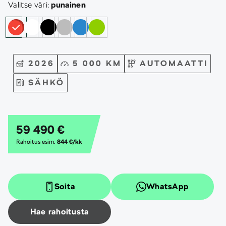
Valitse väri:
punainen
2026
5 000 KM
AUTOMAATTI
SÄHKÖ
59 490 €
Rahoitus esim.
844 €/kk
Soita
WhatsApp
Hae rahoitusta