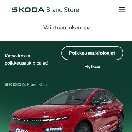
Vaihtoautokauppa
Poikkeusaukioloajat
Katso kesän
poikkeusaukioloajat!
Hylkää