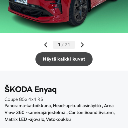
1
/
21
Näytä kaikki kuvat
ŠKODA Enyaq
Coupé 85x 4x4 RS
Panorama-kattoikkuna, Head-up-tuulilasinäyttö , Area
View 360 -kamerajärjestelmä , Canton Sound System,
Matrix LED -ajovalo, Vetokoukku