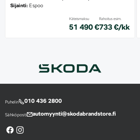
Sijainti:
Espoo
Käteismaksu
Rahoitus esim.
51 490 €
733 €/kk
010 436 2800
Puhelin
automyynti@skodabrandstore.fi
Sähköposti