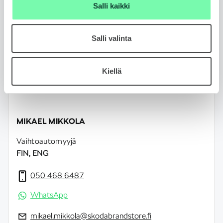
Salli kaikki
Jätä yhteydenottopyyntö
Salli valinta
Kiellä
MIKAEL MIKKOLA
Vaihtoautomyyjä
FIN, ENG
050 468 6487
WhatsApp
mikael.mikkola@skodabrandstore.fi