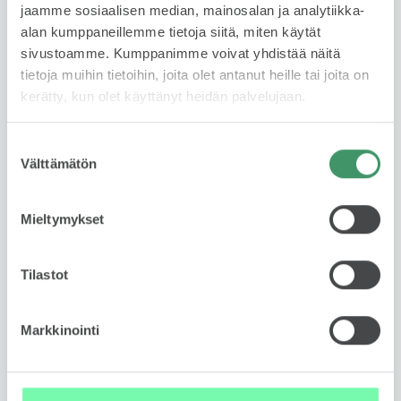
Käytetyn auton leasing on fiksu valinta, jos haluat ajaa
jaamme sosiaalisen median, mainosalan ja analytiikka-
laadukkaalla autolla ilman omistamiseen liittyviä
alan kumppaneillemme tietoja siitä, miten käytät
riskejä tai sitoutumista pitkäksi aikaa. Sopimuskausi
sivustoamme. Kumppanimme voivat yhdistää näitä
1-3 vuotta ja kilometrimäärä 10 tkm, 15 tkm tai 20
tietoja muihin tietoihin, joita olet antanut heille tai joita on
tkm/ vuosi. Leasing tarjoaa huolettoman tavan
kerätty, kun olet käyttänyt heidän palvelujaan.
autoilla – maksat vain käytöstä, et omistuksesta.
Suostumuksen
Lue lisää
Välttämätön
valinta
Mieltymykset
Rahoituslaskuri
Tilastot
Markkinointi
Ota yhteyttä myyjään