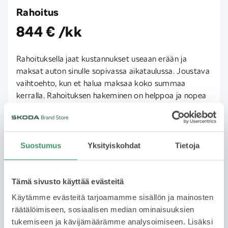
Rahoitus
844 € /kk
Rahoituksella jaat kustannukset useaan erään ja
maksat auton sinulle sopivassa aikataulussa. Joustava
vaihtoehto, kun et halua maksaa koko summaa
kerralla. Rahoituksen hakeminen on helppoa ja nopea
ja päätöksen saa usein saman tien. Huomioithan, että
rahoitus edellyttää hyväksyttyä luottopäätöstä.
Lue lisää
Suostumus
Yksityiskohdat
Tietoja
Tämä sivusto käyttää evästeitä
Yksityisleasing
Käytämme evästeitä tarjoamamme sisällön ja mainosten
Kysy saatavuudesta
räätälöimiseen, sosiaalisen median ominaisuuksien
tukemiseen ja kävijämäärämme analysoimiseen. Lisäksi