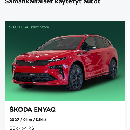
Samankaltaiset käytetyt autot
ŠKODA ENYAQ
2027
0 km
Sähkö
85x 4x4 RS