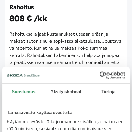
Rahoitus
808 € /kk
Rahoituksella jaat kustannukset useaan erään ja
maksat auton sinulle sopivassa aikataulussa. Joustava
vaihtoehto, kun et halua maksaa koko summaa
kerralla. Rahoituksen hakeminen on helppoa ja nopea
ja päätöksen saa usein saman tien. Huomioithan, että
rahoitus edellyttää hyväksyttyä luottopäätöstä.
Lue lisää
Suostumus
Yksityiskohdat
Tietoja
Yksityisleasing
Tämä sivusto käyttää evästeitä
Kysy saatavuudesta
Käytämme evästeitä tarjoamamme sisällön ja mainosten
räätälöimiseen, sosiaalisen median ominaisuuksien