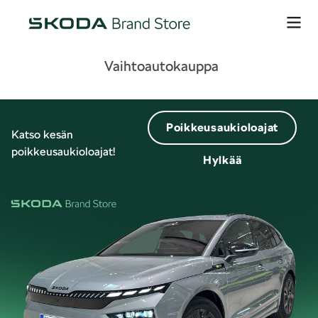
Vaihtoautokauppa
Poikkeusaukioloajat
Katso kesän
poikkeusaukioloajat!
Hylkää