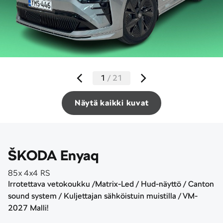
1
/
21
Näytä kaikki kuvat
ŠKODA Enyaq
85x 4x4 RS
Irrotettava vetokoukku /Matrix-Led / Hud-näyttö / Canton
sound system / Kuljettajan sähköistuin muistilla / VM-
2027 Malli!