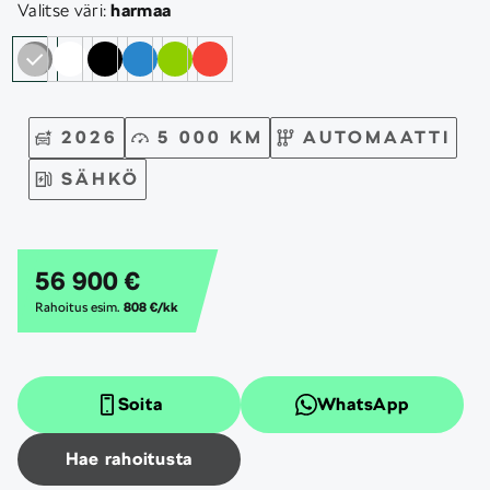
Valitse väri:
harmaa
2026
5 000 KM
AUTOMAATTI
SÄHKÖ
56 900 €
Rahoitus esim.
808 €/kk
Soita
WhatsApp
Hae rahoitusta