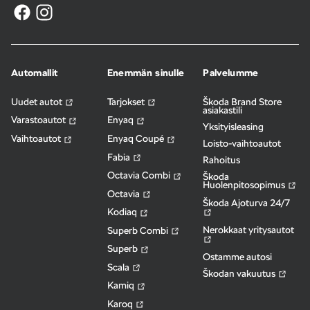
Automallit
Enemmän sinulle
Palvelumme
Uudet autot
Tarjokset
Škoda Brand Store
asiakastili
Varastoautot
Enyaq
Yksityisleasing
Vaihtoautot
Enyaq Coupé
Loisto-vaihtoautot
Fabia
Rahoitus
Octavia Combi
Škoda
Huolenpitosopimus
Octavia
Škoda Ajoturva 24/7
Kodiaq
Nerokkaat yritysautot
Superb Combi
Superb
Ostamme autosi
Scala
Škodan vakuutus
Kamiq
Karoq