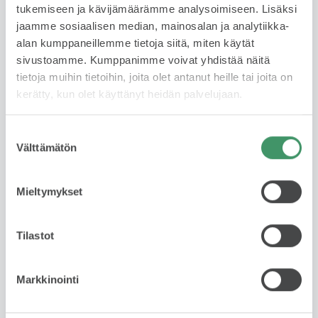
Käytetyn auton leasing on fiksu valinta, jos haluat ajaa
tukemiseen ja kävijämäärämme analysoimiseen. Lisäksi
laadukkaalla autolla ilman omistamiseen liittyviä
jaamme sosiaalisen median, mainosalan ja analytiikka-
riskejä tai sitoutumista pitkäksi aikaa. Sopimuskausi
alan kumppaneillemme tietoja siitä, miten käytät
1-3 vuotta ja kilometrimäärä 10 tkm, 15 tkm tai 20
sivustoamme. Kumppanimme voivat yhdistää näitä
tkm/ vuosi. Leasing tarjoaa huolettoman tavan
tietoja muihin tietoihin, joita olet antanut heille tai joita on
autoilla – maksat vain käytöstä, et omistuksesta.
kerätty, kun olet käyttänyt heidän palvelujaan.
Lue lisää
Suostumuksen
Välttämätön
valinta
Rahoituslaskuri
Mieltymykset
Tilastot
Markkinointi
Ota yhteyttä myyjään