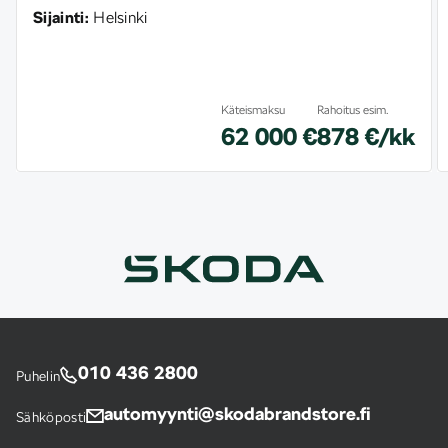
Sijainti:
Helsinki
Käteismaksu
Rahoitus esim.
62 000 €
878 €/kk
010 436 2800
Puhelin
automyynti@skodabrandstore.fi
Sähköposti