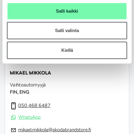
Jätä yhteydenottopyyntö
Salli kaikki
Salli valinta
Kiellä
MIKAEL MIKKOLA
Vaihtoautomyyjä
FIN, ENG
050 468 6487
WhatsApp
mikael.mikkola@skodabrandstore.fi