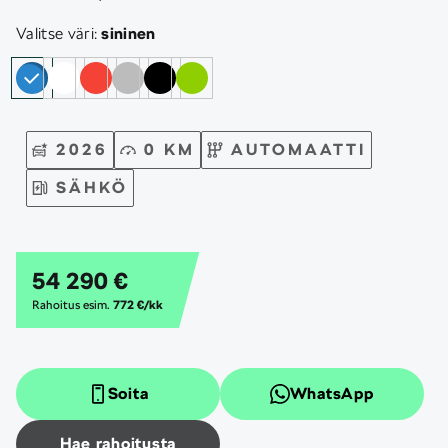
Valitse väri:
sininen
2026
0 KM
AUTOMAATTI
SÄHKÖ
54 290 €
Rahoitus esim.
772 €/kk
Soita
WhatsApp
Hae rahoitusta