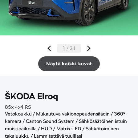
1
/
21
Näytä kaikki kuvat
ŠKODA Elroq
85x 4x4 RS
Vetokoukku / Mukautuva vakionopeudensäädin / 360°-
kamera / Canton Sound System / Sähkösäätöinen istuin
muistipaikoilla / HUD / Matrix-LED / Sähkötoiminen
takaluukku / Lämmitettävä tuulilasi