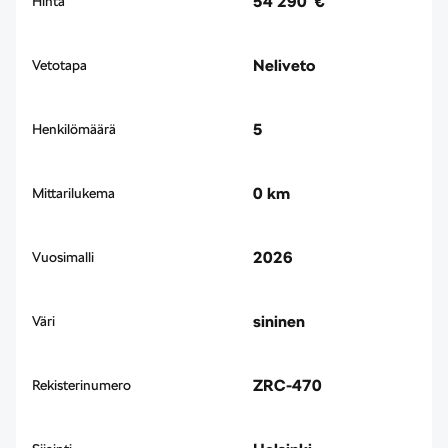
54 290 €
Hinta
Neliveto
Vetotapa
5
Henkilömäärä
0 km
Mittarilukema
2026
Vuosimalli
sininen
Väri
ZRC-470
Rekisterinumero