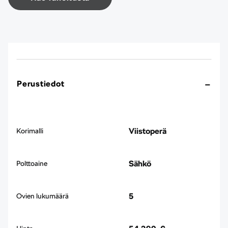
Perustiedot
Viistoperä
Korimalli
Sähkö
Polttoaine
5
Ovien lukumäärä