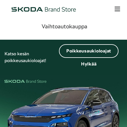
Vaihtoautokauppa
Poikkeusaukioloajat
Katso kesän
poikkeusaukioloajat!
Hylkää