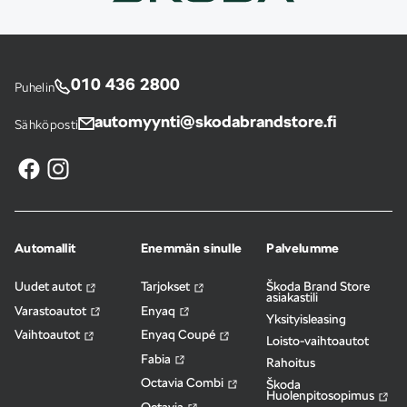
010 436 2800
Puhelin
automyynti@skodabrandstore.fi
Sähköposti
Automallit
Enemmän sinulle
Palvelumme
Uudet autot
Tarjokset
Škoda Brand Store
asiakastili
Varastoautot
Enyaq
Yksityisleasing
Vaihtoautot
Enyaq Coupé
Loisto-vaihtoautot
Fabia
Rahoitus
Octavia Combi
Škoda
Huolenpitosopimus
Octavia