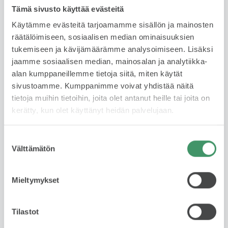
Tämä sivusto käyttää evästeitä
Käytämme evästeitä tarjoamamme sisällön ja mainosten
räätälöimiseen, sosiaalisen median ominaisuuksien
tukemiseen ja kävijämäärämme analysoimiseen. Lisäksi
jaamme sosiaalisen median, mainosalan ja analytiikka-
alan kumppaneillemme tietoja siitä, miten käytät
sivustoamme. Kumppanimme voivat yhdistää näitä
tietoja muihin tietoihin, joita olet antanut heille tai joita on
JESSE HARDÉN
kerätty, kun olet käyttänyt heidän palvelujaan.
Automyyjä
FIN, ENG
Suostumuksen
Välttämätön
valinta
044 335 0035
WhatsApp
Mieltymykset
jesse.harden@skodabrandstore.fi
Tilastot