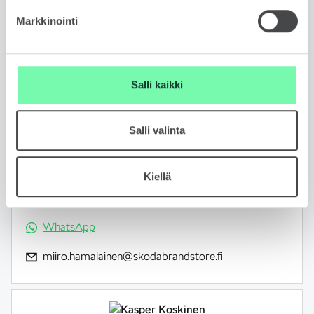
Markkinointi
Salli kaikki
MIIRO HÄMÄLÄINEN
Salli valinta
Automyyjä
FIN, ENG
Kiellä
050 407 7113
WhatsApp
miiro.hamalainen@skodabrandstore.fi