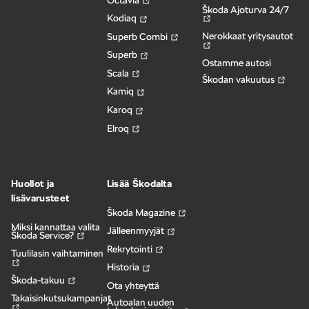
Škoda Ajoturva 24/7
Kodiaq
Nerokkaat yritysautot
Superb Combi
Superb
Ostamme autosi
Scala
Škodan vakuutus
Kamiq
Karoq
Elroq
Huollot ja
Lisää Škodalta
lisävarusteet
Škoda Magazine
Miksi kannattaa valita
Jälleenmyyjät
Škoda Service?
Rekrytointi
Tuulilasin vaihtaminen
Historia
Škoda-takuu
Ota yhteyttä
Takaisinkutsukampanjat
Autoalan uuden