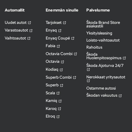
Automallit
Enemmän sinulle
Palvelumme
Uudet autot
Tarjokset
Škoda Brand Store
asiakastili
Varastoautot
Enyaq
Yksityisleasing
Vaihtoautot
Enyaq Coupé
Loisto-vaihtoautot
Fabia
Rahoitus
Octavia Combi
Škoda
Huolenpitosopimus
Octavia
Škoda Ajoturva 24/7
Kodiaq
Nerokkaat yritysautot
Superb Combi
Superb
Ostamme autosi
Scala
Škodan vakuutus
Kamiq
Karoq
Elroq