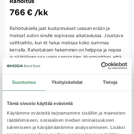
Rahoitus
766 € /kk
Rahoituksella jaat kustannukset useaan erään ja
maksat auton sinulle sopivassa aikataulussa. Joustava
vaihtoehto, kun et halua maksaa koko summaa
kerralla. Rahoituksen hakeminen on helppoa ja nopea
ja päätöksen saa usein saman tien. Huomioithan, että
rahoitus edellyttää hyväksyttyä luottopäätöstä.
Lue lisää
Suostumus
Yksityiskohdat
Tietoja
Yksityisleasing
Tämä sivusto käyttää evästeitä
Kysy saatavuudesta
Käytämme evästeitä tarjoamamme sisällön ja mainosten
räätälöimiseen, sosiaalisen median ominaisuuksien
tukemiseen ja kävijämäärämme analysoimiseen. Lisäksi
Käytetyn auton leasing on fiksu valinta, jos haluat ajaa