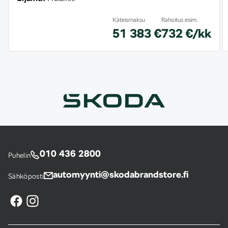
Käteismaksu
Rahoitus esim.
51 383 €
732 €/kk
010 436 2800
Puhelin
automyynti@skodabrandstore.fi
Sähköposti