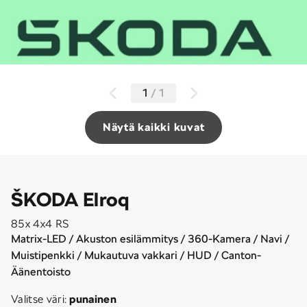
1
/
1
Näytä kaikki kuvat
ŠKODA Elroq
85x 4x4 RS
Matrix-LED / Akuston esilämmitys / 360-Kamera / Navi /
Muistipenkki / Mukautuva vakkari / HUD / Canton-
Äänentoisto
Valitse väri:
punainen