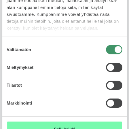
jaamme sosiaalisen median, mainosalan ja analytiikka-
laadukkaalla autolla ilman omistamiseen liittyviä
alan kumppaneillemme tietoja siitä, miten käytät
riskejä tai sitoutumista pitkäksi aikaa. Sopimuskausi
sivustoamme. Kumppanimme voivat yhdistää näitä
1-3 vuotta ja kilometrimäärä 10 tkm, 15 tkm tai 20
tietoja muihin tietoihin, joita olet antanut heille tai joita on
tkm/ vuosi. Leasing tarjoaa huolettoman tavan
kerätty, kun olet käyttänyt heidän palvelujaan.
autoilla – maksat vain käytöstä, et omistuksesta.
Lue lisää
Suostumuksen
Välttämätön
valinta
Mieltymykset
Rahoituslaskuri
Tilastot
Markkinointi
Ota yhteyttä myyjään
Jätä yhteydenottopyyntö