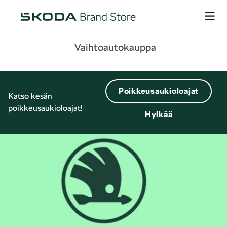
Vaihtoautokauppa
Poikkeusaukioloajat
Katso kesän
poikkeusaukioloajat!
Hylkää